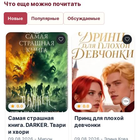
Что еще можно почитать
Новые
Популярные
Обсуждаемые
0.0
0.0
Самая страшная
Принц для плохой
книга. DARKER. Твари
девчонки
и хвори
09.08.2026 -
Мирон
09.08.2026 -
Элина Кова