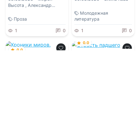
Высота
,
Александр
Александрович Матюхин
,
Молодежная
Александр Сордо
,
Проза
литература
Алексей Гибер
,
Алексей
Искров
1
0
1
0
0.0
0.0
Страсть падшего
Хроники миров.
Наследница
Ревинтолы
09.08.2026 -
Ада Рейк
09.08.2026 -
Сан Моди
Приключения
Фэнтези
1
0
1
0
0.0
0.0
Аббарр. Песок и
пламя
Ангелы не платят