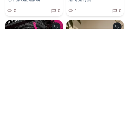
0
0
1
0
0.0
0.0
Розовые чернила
Поглоти Меня
07.08.2026 -
Авина Сент-
07.08.2026 -
Эмили Рат
Грейвс