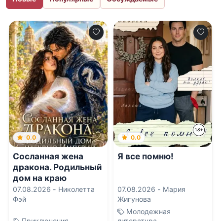
0.0
0.0
Сосланная жена
Я все помню!
дракона. Родильный
дом на краю
Империи
07.08.2026 -
Николетта
07.08.2026 -
Мария
Фэй
Жигунова
Молодежная
Приключения
литература