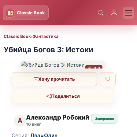
Classic Book
/
Фантастика
Убийца Богов 3: Истоки
0.0
Хочу прочитать
Поделиться
Александр Робский
Завершена
А
16 книг
Серия:
Два=Один