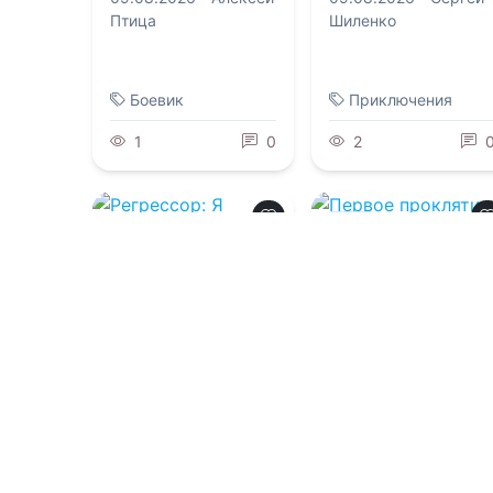
Птица
Шиленко
Боевик
Приключения
1
0
2
0.0
0.0
Первое
проклятие принц
Регрессор: Я
фейри
раскрою ваши
тайны. Книга 3
09.08.2026 -
Ева
Снегина
,
Лина
09.08.2026 -
Леманн
Александр Кронос
Фантастика
Попаданцы
2
0
1