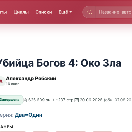
иты
Циклы
Списки
Ещё
Убийца Богов 4: Око Зла
Александр Робский
А
16 книг
625 609 зн. / ~237 стр.
20.06.2026
(обн. 07.08.20
Завершена
ерия:
Два=Один
АНРЫ