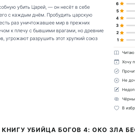
6
собную убить Царей, — он несёт в себе
5
т его с каждым днём. Пробудить царскую
4
шесть раз уничтожавшее мир в прежних
3
ечом к плечу с бывшими врагами, но древние
2
ов, угрожают разрушить этот хрупкий союз
1
Читаю
Хочу 
Прочи
Не до
Недоп
Чёрны
В изб
 КНИГУ УБИЙЦА БОГОВ 4: ОКО ЗЛА Б