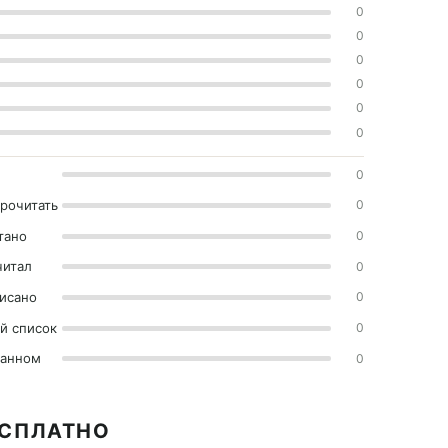
0
0
0
0
0
0
0
прочитать
0
тано
0
читал
0
исано
0
й список
0
ранном
0
ЕСПЛАТНО