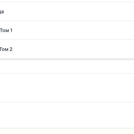
да
 Том 1
 Том 2