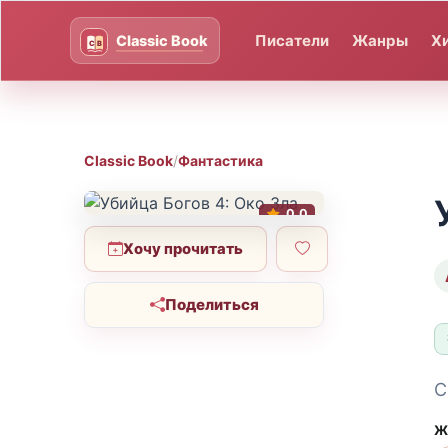
Писатели
Жанры
Х
Classic Book
/
Фантастика
0.0
Хочу прочитать
Поделиться
С
Ж