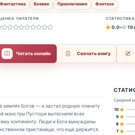
Фантастика
Боевик
Приключения
Фэнтези
ЦЕНКА ЧИТАТЕЛЯ
СТАТИСТИК
0.0
•
19
Читать онлайн
Скачать книгу
СТАТИ
Средний р
 в землях Богов — и застал родную планету
10
её монстры Пустоши вытеснили всех
9
всему континенту. Люди и Боги вынуждены
8
нственном пристанище, что ещё держится.
7