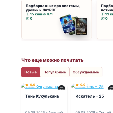
Подборка книг про системы,
Подбо
уровни и ЛитРПГ
истин
15 книг
471
13 к
0
0
Что еще можно почитать
Новые
Популярные
Обсуждаемые
0.0
0.0
Тень Кукулькана
Искатель – 25
09.08.2026 -
Алексей
09.08.2026 -
Сергей