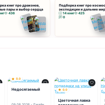
рка книг про драконов,
Подборка книг про космос
ные пары и выбор сердца
экспедиции и дальние ми
ниг
436
14 книг
425
0
0.0
Недосягаемый
0.0
Цветочная лавка
09.08.2026 -
Джейн
попаданки на