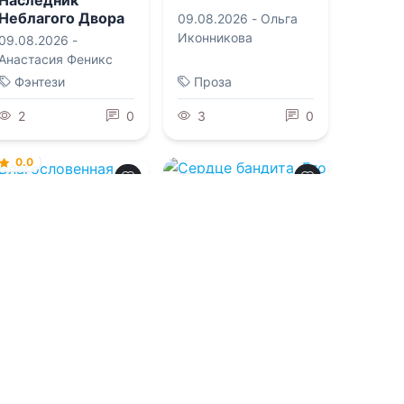
Неблагого Двора
09.08.2026 -
Ольга
Иконникова
09.08.2026 -
Анастасия Феникс
Фэнтези
Проза
2
0
3
0
0.0
0.0
Благословенная
Сердце бандита.
Его пленница
09.08.2026 -
Брэнди
Элледж
09.08.2026 -
Инна
Матвеева
Молодежная
литература
Боевик
1
0
2
0