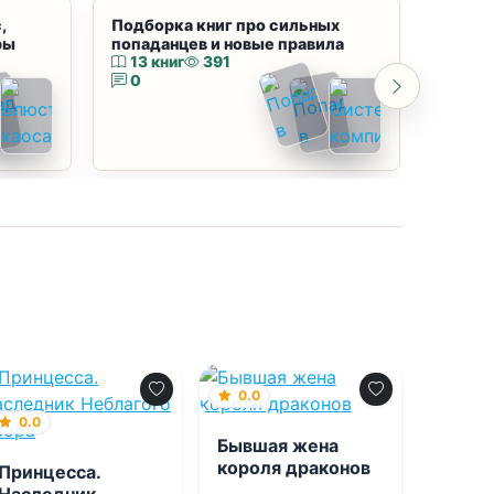
,
Подборка книг про сильных
Подбор
ры
попаданцев и новые правила
магию
13 книг
391
10 к
0
0
0.0
0.0
Бывшая жена
короля драконов
Принцесса.
Наследник