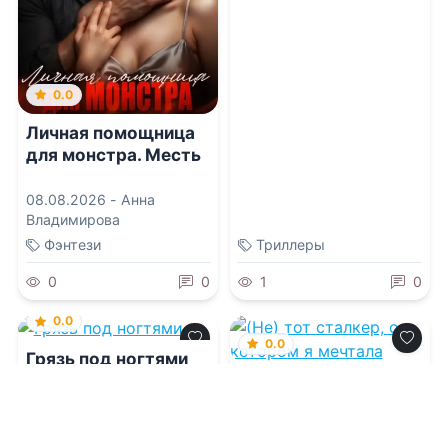
0.0
Личная помощница
для монстра. Месть
08.08.2026 -
Анна
Владимирова
Фэнтези
Триллеры
0
0
1
0
0.0
0.0
Грязь под ногтями
(Не) тот сталкер, о
котором я мечтала
08.08.2026 -
Элли
Чэндлер