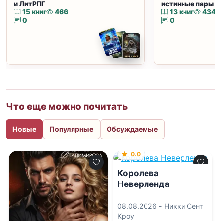
и ЛитРПГ
истинные пары и
15 книг
466
13 книг
434
0
0
Что еще можно почитать
Новые
Популярные
Обсуждаемые
0.0
Королева
Неверленда
08.08.2026 -
Никки Сент
Кроу