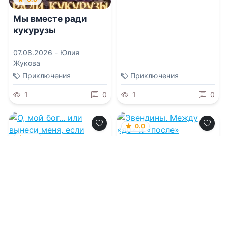
Мы вместе ради
кукурузы
07.08.2026 -
Юлия
Жукова
Приключения
Приключения
1
0
1
0
0.0
0.0
Эвендины. Между
«до» и «после»
О, мой бог... или
вынеси меня, если
сможешь!
07.08.2026 -
Марина
Клейн
07.08.2026 -
Мира Вишес
,
Надежда Мамаева
Приключения
Фантастика