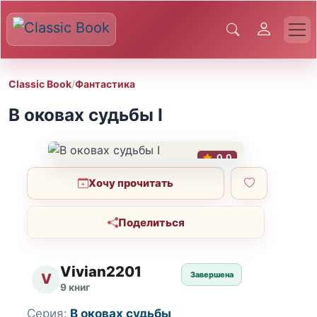
Classic Book
/
Фантастика
В оковах судьбы I
0.0
Хочу прочитать
Поделиться
Vivian2201
Завершена
V
9 книг
Серия:
В оковах судьбы