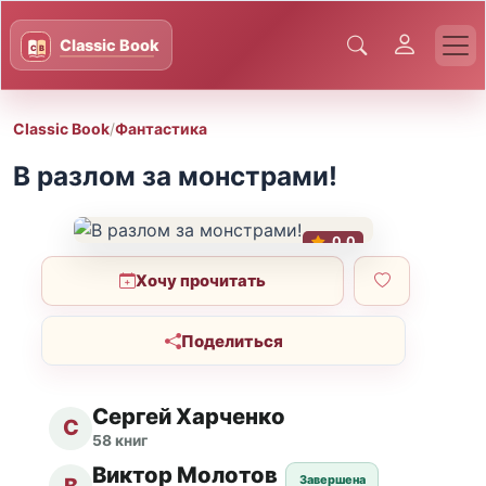
Classic Book
/
Фантастика
В разлом за монстрами!
0.0
Хочу прочитать
Поделиться
Сергей Харченко
С
58 книг
Виктор Молотов
Завершена
В