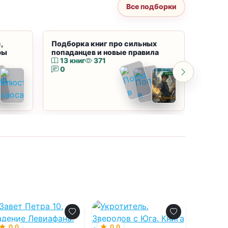
Все подборки
,
Подборка книг про сильных
Подбор
ры
попаданцев и новые правила
магию
13 книг
371
10 к
0
0
0.0
0.0