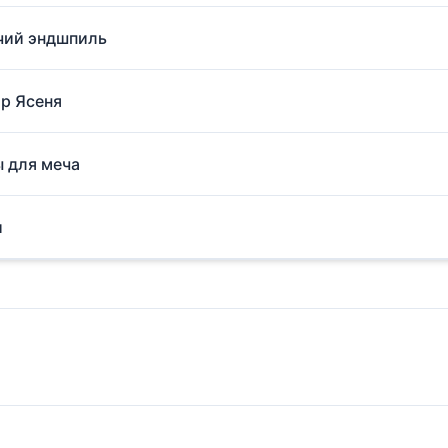
ачий эндшпиль
ор Ясеня
ы для меча
и