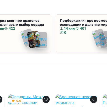
рка книг про драконов,
Подборка книг про космос
ные пары и выбор сердца
экспедиции и дальние ми
ниг
422
14 книг
401
0
0.0