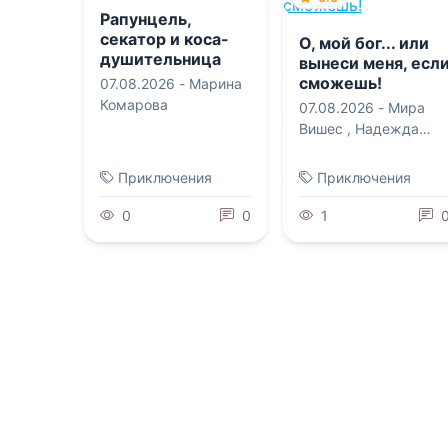
Рапунцель,
секатор и коса-
О, мой бог... или
душительница
вынеси меня, есл
сможешь!
07.08.2026 -
Марина
Комарова
07.08.2026 -
Мира
Вишес
,
Надежда
Мамаева
Приключения
Приключения
0
0
1
0.0
0.0
РЕЙД. ОАЗИСЫ.
Книга 6.
Сосланная жена
Метемпсихоз
дракона.
Родильный дом н
07.08.2026 -
Борис
краю Империи
Конофальский
07.08.2026 -
Николетта Фэй