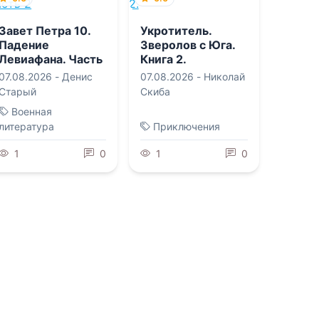
Завет Петра 10.
Укротитель.
Падение
Зверолов с Юга.
Левиафана. Часть
Книга 2.
2
07.08.2026 -
Денис
07.08.2026 -
Николай
Старый
Скиба
Военная
литература
Приключения
1
0
1
0
0.0
Я, Азимов.
0.0
Мемуары
Дракон и
07.08.2026 -
Айзек
хранительница
кровавого принца
Азимов
,
Сергей
Андреевич Карпов
07.08.2026 -
Рина
Мадьяр