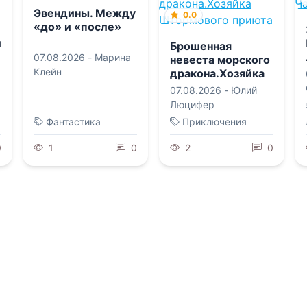
Эвендины. Между
0.0
«до» и «после»
и
Брошенная
07.08.2026 -
Марина
невеста морского
Клейн
дракона.Хозяйка
Штормового
07.08.2026 -
Юлий
приюта
Люцифер
Фантастика
Приключения
0
1
0
2
0
0.0
0.0
Урок для майора
авиации
Бывший, которого
невозможно
а
заблокировать
07.08.2026 -
Одри
Блум
07.08.2026 -
Мариэль
Сальвия