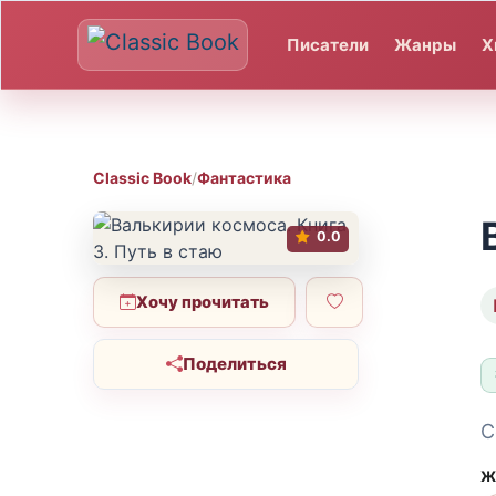
Писатели
Жанры
Х
Classic Book
/
Фантастика
0.0
Хочу прочитать
Поделиться
С
Ж