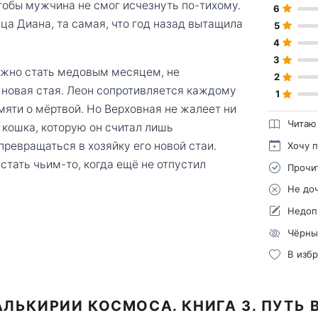
тобы мужчина не смог исчезнуть по-тихому.
6
ца Диана, та самая, что год назад вытащила
5
4
3
лжно стать медовым месяцем, не
2
 новая стая. Леон сопротивляется каждому
1
мяти о мёртвой. Но Верховная не жалеет ни
Читаю
о кошка, которую он считал лишь
ревращаться в хозяйку его новой стаи.
Хочу 
стать чьим-то, когда ещё не отпустил
Прочи
Не до
Недоп
Чёрны
В изб
АЛЬКИРИИ КОСМОСА. КНИГА 3. ПУТЬ 