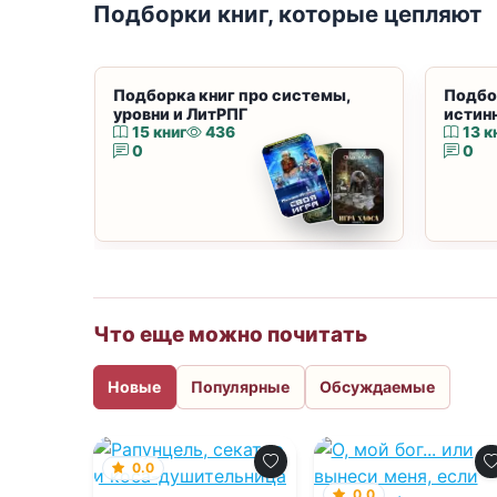
Подборки книг, которые цепляют
Подборка книг про системы,
Подбо
уровни и ЛитРПГ
истин
15 книг
436
13 к
0
0
Что еще можно почитать
Новые
Популярные
Обсуждаемые
0.0
0.0