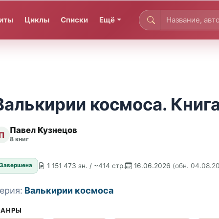
иты
Циклы
Списки
Ещё
Валькирии космоса. Книга
Павел Кузнецов
П
8 книг
1 151 473 зн. / ~414 стр.
16.06.2026
(обн. 04.08.2
Завершена
ерия:
Валькирии космоса
АНРЫ