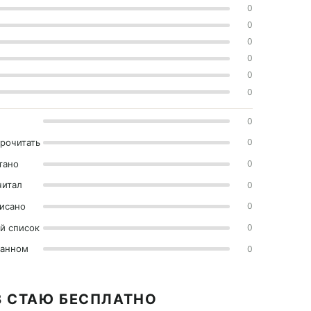
0
0
0
0
0
0
0
прочитать
0
тано
0
читал
0
исано
0
й список
0
ранном
0
В СТАЮ БЕСПЛАТНО