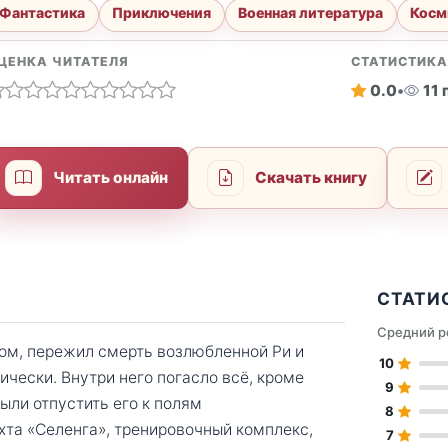
Фантастика
Приключения
Военная литература
Косм
ЦЕНКА ЧИТАТЕЛЯ
СТАТИСТИК
0.0
•
11
Читать онлайн
Скачать книгу
СТАТИ
Средний р
ом, пережил смерть возлюбленной Ри и
10
ески. Внутри него погасло всё, кроме
9
ыли отпустить его к полям
8
хта «Селенга», тренировочный комплекс,
7