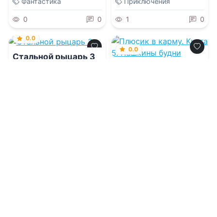
Фантастика
Приключения
0
0
1
0
0.0
0.0
Стальной рыцарь 3
Плюсик в карму.
Книга 5. Пашкины
будни
06.08.2026 -
Алексей
Свадковский
06.08.2026 -
Елена
Штефан
Фантастика
Фантастика
1
0
2
0
0.0
0.0
Имя нам Легион. Том
35
Детский доктор или
Попаданка в злую