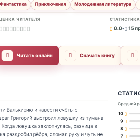
Фантастика
Приключения
Молодежная литература
ЦЕНКА ЧИТАТЕЛЯ
СТАТИСТИК
0.0
•
15 п
Читать онлайн
Скачать книгу
СТАТИ
Средний р
ти Валькирию и навести счёты с
10
враг Григорий выстроил ловушку из тумана
9
 Когда ловушка захлопнулась, разница в
8
ка раздробил рёбра, сломал руку и чуть не
7