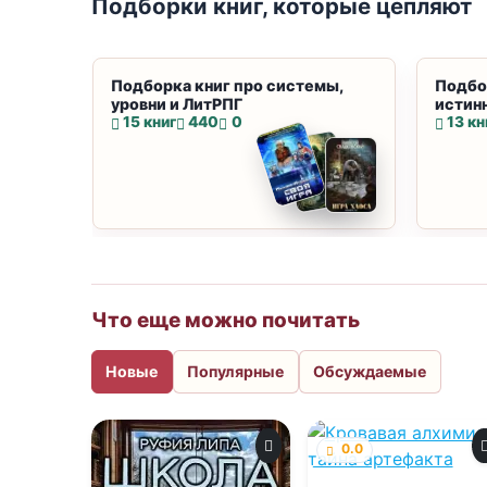
Подборки книг, которые цепляют
Подборка книг про системы,
Подбо
уровни и ЛитРПГ
истин
15 книг
440
0
13 кн
Что еще можно почитать
Новые
Популярные
Обсуждаемые
0.0