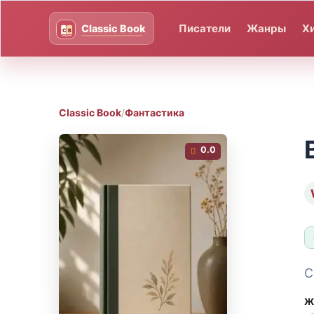
Писатели
Жанры
Х
Classic Book
/
Фантастика
0.0
С
Ж