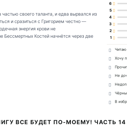
6
5
 частью своего таланта, и едва вырвался из
4
уться и сразиться с Григорием честно —
3
рдечная энергия крови не
2
е Бессмертных Костей начнётся через две
1
Читаю
Хочу 
Прочи
Не до
Недоп
Чёрны
В изб
ИГУ ВСЕ БУДЕТ ПО-МОЕМУ! ЧАСТЬ 1