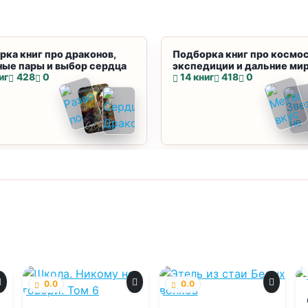
рка книг про драконов,
Подборка книг про космос
ные пары и выбор сердца
экспедиции и дальние ми
иг
428
0
14 книг
418
0
0.0
0.0