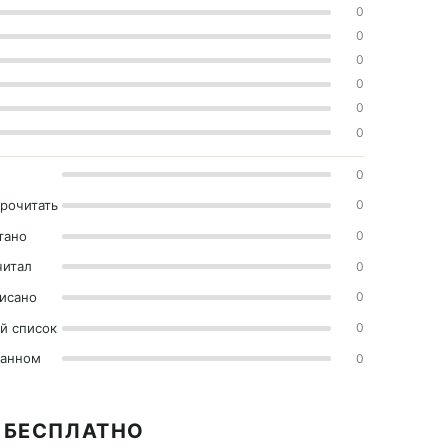
0
0
0
0
0
0
0
прочитать
0
тано
0
читал
0
исано
0
й список
0
ранном
0
4 БЕСПЛАТНО