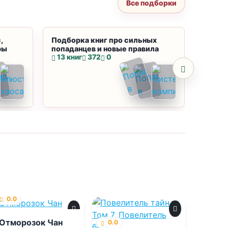
Все подборки
,
Подборка книг про сильных
Подбор
ры
попаданцев и новые правила
магию
13 книг
372
0
10 кн
0.0
Отморозок Чан
0.0