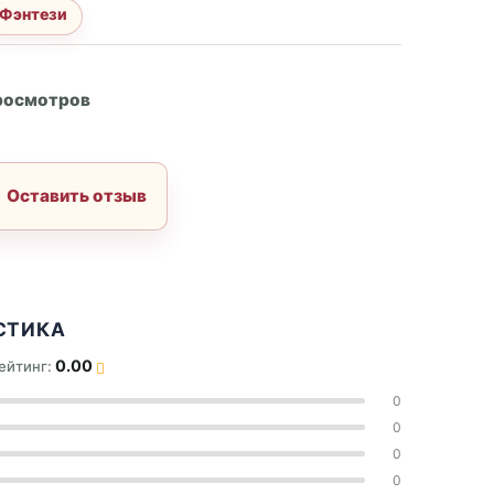
Фэнтези
А
росмотров
Оставить отзыв
СТИКА
0.00
ейтинг:
0
0
0
0