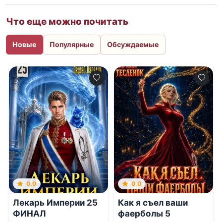
Что еще можно почитать
Новые
Популярные
Обсуждаемые
0.0
0.0
Лекарь Империи 25
Как я съел ваши
ФИНАЛ
фаерболы 5