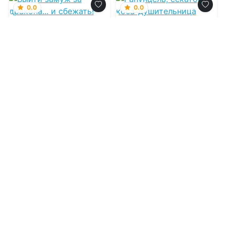
0.0
0.0
Выйти замуж за
Рапунцель, секатор
дракона... и
и коса-
сбежать!
душительница
07.08.2026 -
Полина
07.08.2026 -
Марина
Верховцева
Комарова
Фэнтези
Приключения
1
0
1
0
0.0
0.0
Русалочка, фикция и
раздача лещей
О, мой бог... или
вынеси меня, если
сможешь!
07.08.2026 -
Пальмира
Керлис
07.08.2026 -
Мира Вишес
,
Надежда Мамаева
Приключения
Фэнтези