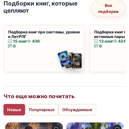
Подборки книг, которые
Все
цепляют
подборки
Подборка книг про системы, уровни
Подборка книг пр
и ЛитРПГ
истинные пары и
15 книг
436
13 книг
424
0
0
Что еще можно почитать
Новые
Популярные
Обсуждаемые