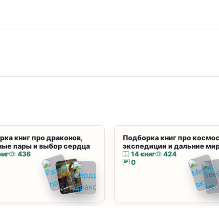
рка книг про драконов,
Подборка книг про космос
ные пары и выбор сердца
экспедиции и дальние ми
ниг
436
14 книг
424
0