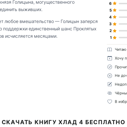
 князя Голицына, могущественного
6
ъединить выживших.
5
4
ает любое вмешательство — Голицын заперся
3
 его поддержки единственный шанс Проклятых
2
хов исчисляется месяцами.
1
Читаю
Хочу 
Прочи
Не до
Недоп
Чёрны
В изб
СКАЧАТЬ КНИГУ ХЛАД 4 БЕСПЛАТНО