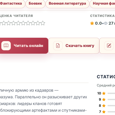
Фантастика
Боевик
Военная литература
Научная фа
ЦЕНКА ЧИТАТЕЛЯ
СТАТИСТИК
0.0
•
27
Читать онлайн
Скачать книгу
СТАТИ
Средний р
 личную армию из кадавров —
10
разума. Параллельно он разыскивает других
9
риархов: лидеры кланов готовят
8
 блокирующими артефактами и спутниками-
7