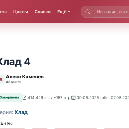
иты
Циклы
Списки
Ещё
Хлад 4
Алекс Каменев
А
43 книги
414 426 зн. / ~157 стр.
09.06.2026
(обн. 07.08.20
Завершена
ерия:
Хлад
АНРЫ