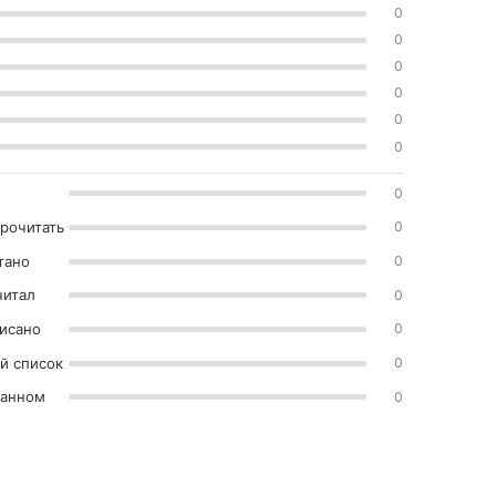
0
0
0
0
0
0
0
прочитать
0
тано
0
читал
0
исано
0
й список
0
ранном
0