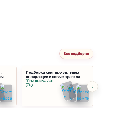
Все подборки
,
Подборка книг про сильных
Подбор
ры
попаданцев и новые правила
магию
13 книг
391
10 к
0
0