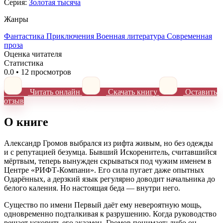
Серия:
Золотая тысяча
Жанры
Фантастика
Приключения
Военная литература
Современная
проза
Оценка читателя
Статистика
0.0
•
12 просмотров
Читать онлайн
Скачать книгу
Оставить
отзыв
О книге
Александр Громов выбрался из рифта живым, но без одежды
и с репутацией безумца. Бывший Искоренитель, считавшийся
мёртвым, теперь вынужден скрываться под чужим именем в
Центре «РИФТ-Компани». Его сила пугает даже опытных
Одарённых, а дерзкий язык регулярно доводит начальника до
белого каления. Но настоящая беда — внутри него.
Существо по имени Первый даёт ему невероятную мощь,
одновременно подталкивая к разрушению. Когда руководство
решает ускорить его экзамен, Громов понимает: либо он