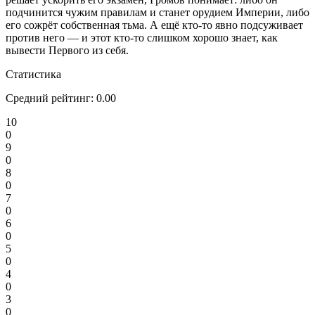
подчинится чужим правилам и станет орудием Империи, либо
его сожрёт собственная тьма. А ещё кто-то явно подсуживает
против него — и этот кто-то слишком хорошо знает, как
вывести Первого из себя.
Статистика
Средний рейтинг:
0.00
10
0
9
0
8
0
7
0
6
0
5
0
4
0
3
0