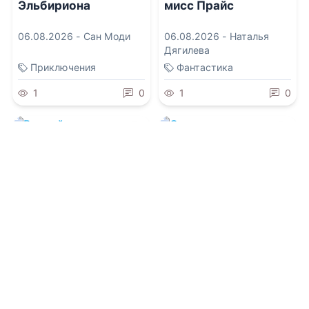
Эльбириона
мисс Прайс
06.08.2026 -
Сан Моди
06.08.2026 -
Наталья
Дягилева
Приключения
Фантастика
1
0
1
0
0.0
0.0
Второй шанс
Старушка с
княжны Леи
огурцами для
дракона
06.08.2026 -
Татьяна
06.08.2026 -
Карина
Этерра
Карская
Приключения
Приключения
1
0
1
0
0.0
0.0