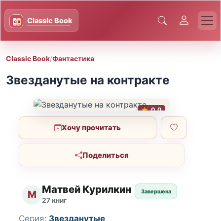
Classic Book
/
Фантастика
Звезданутые на контракте
0.0
Хочу прочитать
Поделиться
Матвей Курилкин
Завершена
М
27 книг
Серия:
Звезданутые