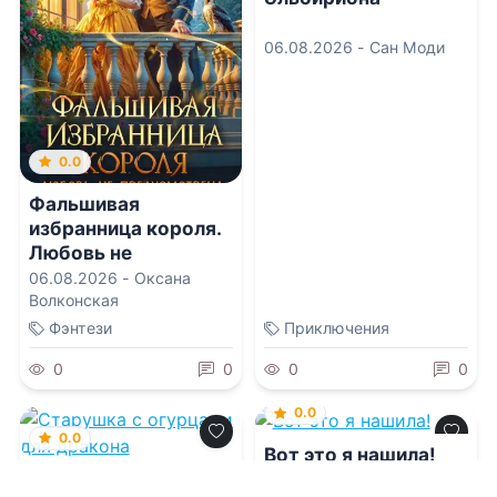
06.08.2026 -
Сан Моди
0.0
Фальшивая
избранница короля.
Любовь не
предусмотрена
06.08.2026 -
Оксана
Волконская
Фэнтези
Приключения
0
0
0
0
0.0
0.0
Вот это я нашила!
Старушка с