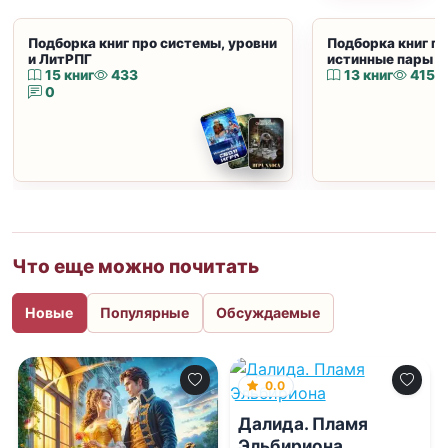
Подборка книг про системы, уровни
Подборка книг пр
и ЛитРПГ
истинные пары и
15 книг
433
13 книг
415
0
Что еще можно почитать
Новые
Популярные
Обсуждаемые
0.0
Далида. Пламя
Эльбириона