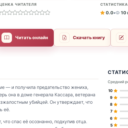
ЦЕНКА ЧИТАТЕЛЯ
СТАТИСТИК
0.0
•
10
Читать онлайн
Скачать книгу
СТАТИ
Средний р
е — и получила предательство жениха,
10
ерь она в доме генерала Кассара, ветерана
9
езжалостным убийцей. Он утверждает, что
8
ь её.
7
6
 что спас её осознанно, подкупив отца.
5