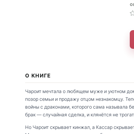
О
О КНИГЕ
Чароит мечтала о любящем муже и уютном дом
позор семьи и продажу отцом незнакомцу. Теп
войны с драконами, которого сама называла б
брак — случайная сделка, и клянётся не трогат
Но Чароит скрывает кинжал, а Кассар скрывает,