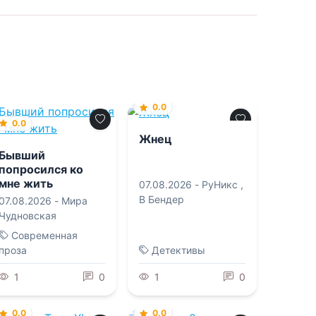
0.0
0.0
Жнец
Бывший
попросился ко
мне жить
07.08.2026 -
РуНикс
,
В Бендер
07.08.2026 -
Мира
Чудновская
Современная
проза
Детективы
1
0
1
0
0.0
0.0