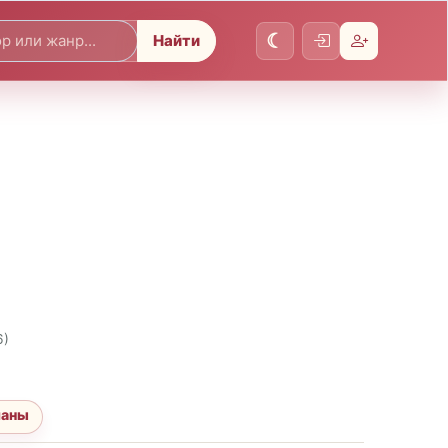
Найти
6)
маны