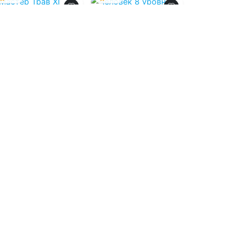
Мастер Трав XI
Человек 8 уровня
07.08.2026 -
Ваня
07.08.2026 -
Максим
Мордорский
Петров
Приключения
Проза
1
0
1
0