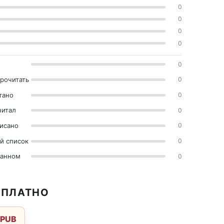
0
0
0
0
0
прочитать
0
тано
0
читал
0
исано
0
й список
0
ранном
0
СПЛАТНО
EPUB