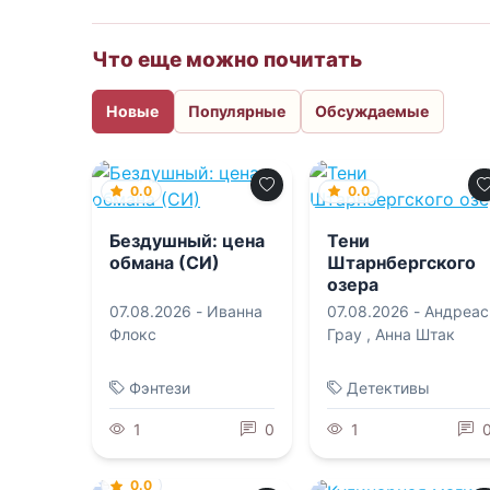
Что еще можно почитать
Новые
Популярные
Обсуждаемые
0.0
0.0
Бездушный: цена
Тени
обмана (СИ)
Штарнбергского
озера
07.08.2026 -
Иванна
07.08.2026 -
Андреас
Флокс
Грау
,
Анна Штак
Фэнтези
Детективы
1
0
1
0.0