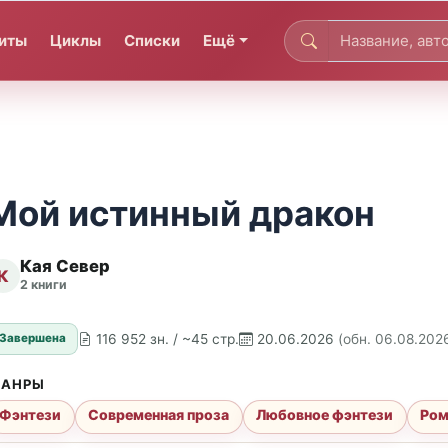
иты
Циклы
Списки
Ещё
Мой истинный дракон
Кая Север
К
2 книги
116 952 зн. / ~45 стр.
20.06.2026
(обн. 06.08.202
Завершена
АНРЫ
Фэнтези
Современная проза
Любовное фэнтези
Ро