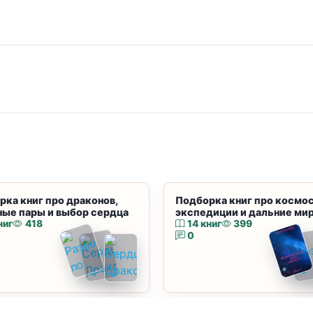
рка книг про драконов,
Подборка книг про космос
ные пары и выбор сердца
экспедиции и дальние ми
ниг
418
14 книг
399
0