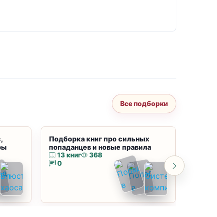
Все подборки
,
Подборка книг про сильных
Подбор
ры
попаданцев и новые правила
магию
13 книг
368
10 к
0
0