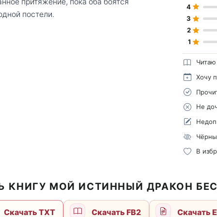
нное притяжение, пока оба боятся
4
одной постели.
3
2
1
Читаю
Хочу 
Прочи
Не до
Недоп
Чёрны
В изб
Ь КНИГУ МОЙ ИСТИННЫЙ ДРАКОН БЕ
Скачать TXT
Скачать FB2
Скачать 