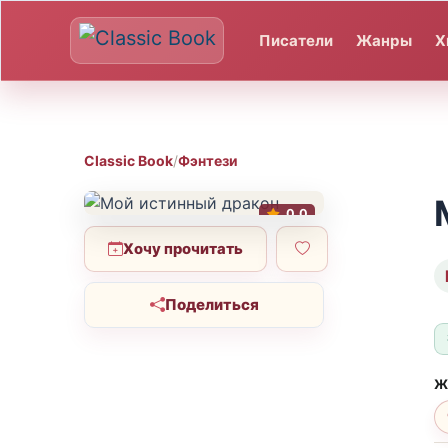
Писатели
Жанры
Х
Classic Book
/
Фэнтези
0.0
Хочу прочитать
Поделиться
Ж