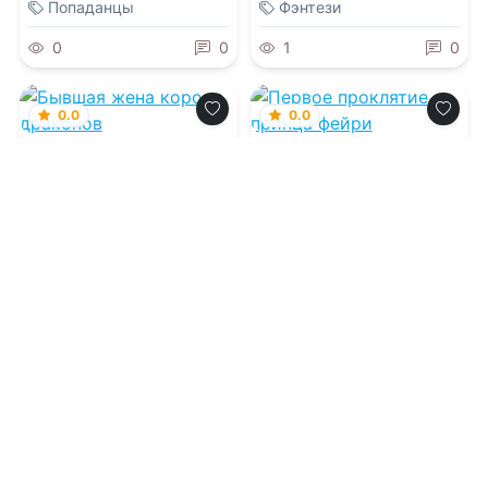
Попаданцы
Фэнтези
0
0
1
0
0.0
0.0
Бывшая жена
Первое проклятие
короля драконов
принца фейри
09.08.2026 -
Ольга
09.08.2026 -
Ева Снегина
Иконникова
,
Лина Леманн
Проза
Попаданцы
1
0
1
0
0.0
Развод с Альфой.
Трое волчат,