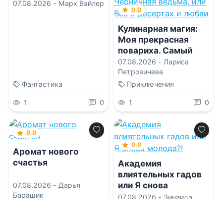
07.08.2026 -
Марк Вэйлер
0.0
Кулинарная магия:
Моя прекрасная
повариха. Самый
вкусный пирог в
07.08.2026 -
Лариса
мире. Черничная
Петровичева
ведьма, или Все о
Фантастика
Приключения
десертах и любви
1
0
1
0
0.0
0.0
Аромат нового
счастья
Академия
влиятельных гадов
или Я снова
07.08.2026 -
Дарья
Барашик
молода?!
07.08.2026 -
Зинаида
Владимировна Гаврик
Проза
Попаданцы