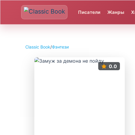
Писатели
Жанры
Х
Classic Book
/
Фэнтези
0.0