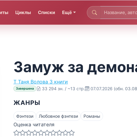
иты
Циклы
Списки
Ещё
Замуж за демон
Т
Таня Волова
3 книги
33 294 зн. / ~13 стр.
07.07.2026
(обн. 03.0
Завершена
ЖАНРЫ
Фэнтези
Любовное фэнтези
Романы
Оценка читателя