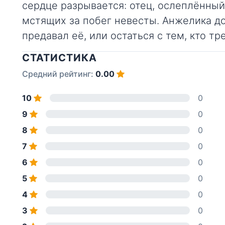
сердце разрывается: отец, ослеплённый
мстящих за побег невесты. Анжелика до
предавал её, или остаться с тем, кто 
СТАТИСТИКА
Средний рейтинг:
0.00
10
0
9
0
8
0
7
0
6
0
5
0
4
0
3
0