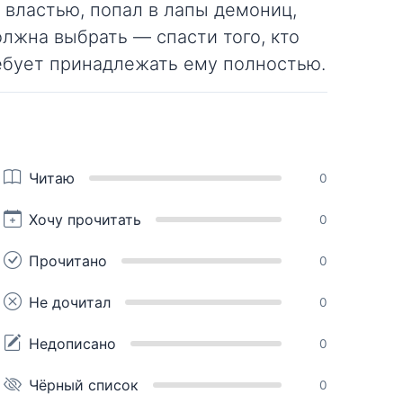
 властью, попал в лапы демониц,
лжна выбрать — спасти того, кто
требует принадлежать ему полностью.
Читаю
0
Хочу прочитать
0
Прочитано
0
Не дочитал
0
Недописано
0
Чёрный список
0