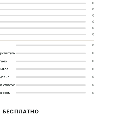
0
0
0
0
0
0
0
прочитать
0
тано
0
читал
0
исано
0
й список
0
ранном
0
И БЕСПЛАТНО