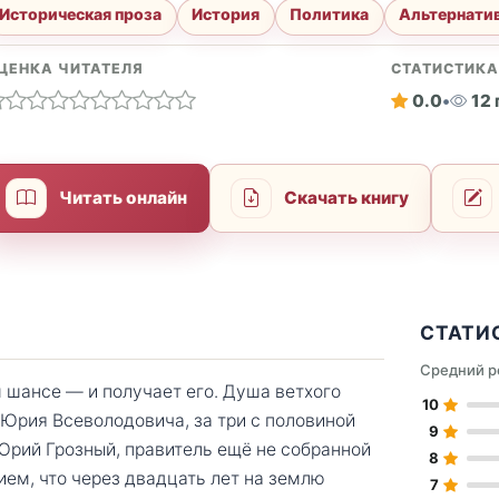
Историческая проза
История
Политика
Альтернати
ЦЕНКА ЧИТАТЕЛЯ
СТАТИСТИК
0.0
•
12
Читать онлайн
Скачать книгу
СТАТИ
Средний р
 шансе — и получает его. Душа ветхого
10
Юрия Всеволодовича, за три с половиной
9
Юрий Грозный, правитель ещё не собранной
8
ием, что через двадцать лет на землю
7