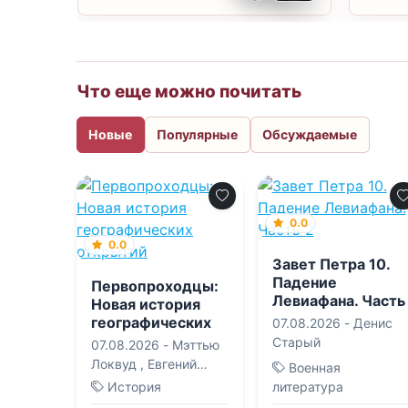
Что еще можно почитать
Новые
Популярные
Обсуждаемые
0.0
0.0
Завет Петра 10.
Падение
Первопроходцы:
Левиафана. Часть
Новая история
2
географических
07.08.2026 -
Денис
открытий
Старый
07.08.2026 -
Мэттью
Локвуд
,
Евгений
Военная
Владимирович
История
литература
Поникаров