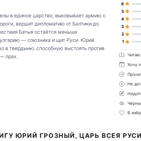
6
5
делы в единое царство, выковывает армию с
4
ороги, вершит дипломатию от Балтики до
3
шествия Батыя остаётся меньше
2
Булгарию — союзника и щит Руси. Юрий
1
во в твердыню, способную выстоять против
Читаю
— прах.
Хочу 
Прочи
Не до
Недоп
Чёрны
В изб
ИГУ ЮРИЙ ГРОЗНЫЙ, ЦАРЬ ВСЕЯ РУС