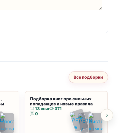
Все подборки
,
Подборка книг про сильных
Подбор
ры
попаданцев и новые правила
магию
13 книг
371
10 к
0
0