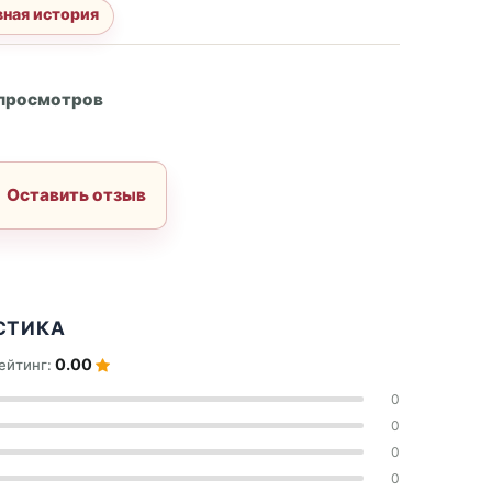
вная история
А
 просмотров
Оставить отзыв
СТИКА
0.00
ейтинг:
0
0
0
0