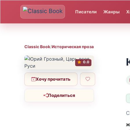
Писатели
Жанры
Х
Classic Book
/
Историческая проза
0.0
Хочу прочитать
Поделиться
С
Ж