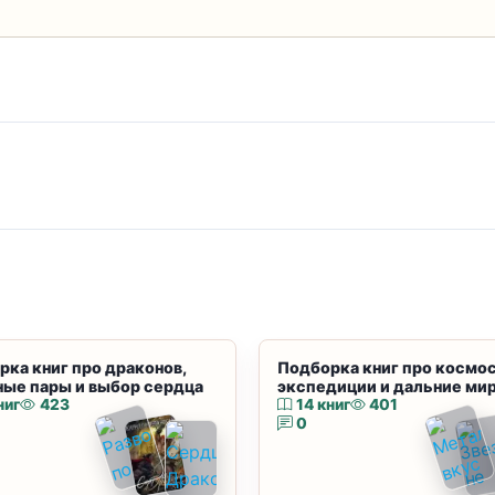
рка книг про драконов,
Подборка книг про космос
ные пары и выбор сердца
экспедиции и дальние ми
ниг
423
14 книг
401
0