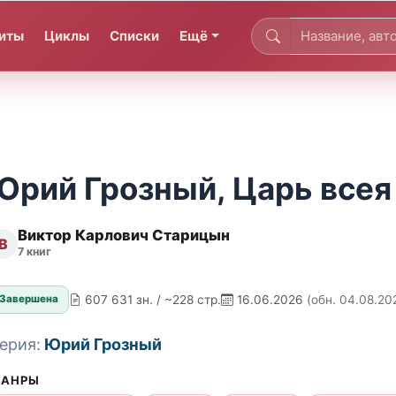
иты
Циклы
Списки
Ещё
Юрий Грозный, Царь всея
Виктор Карлович Старицын
В
7 книг
607 631 зн. / ~228 стр.
16.06.2026
(обн. 04.08.20
Завершена
ерия:
Юрий Грозный
АНРЫ