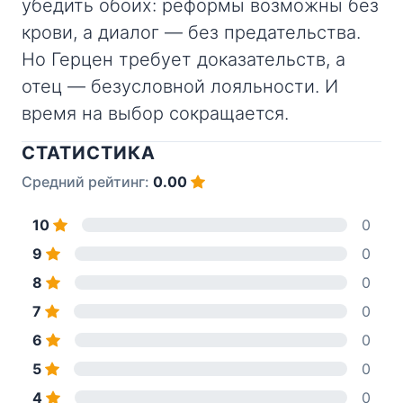
убедить обоих: реформы возможны без
крови, а диалог — без предательства.
Но Герцен требует доказательств, а
отец — безусловной лояльности. И
время на выбор сокращается.
СТАТИСТИКА
Средний рейтинг:
0.00
10
0
9
0
8
0
7
0
6
0
5
0
4
0