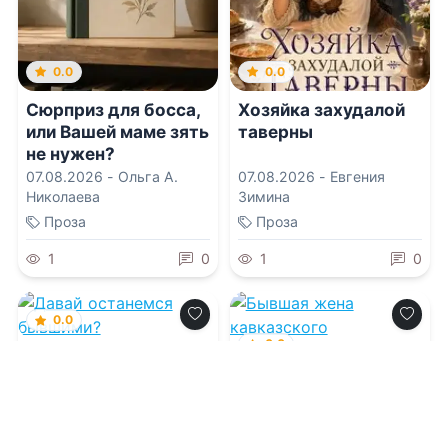
0.0
0.0
Сюрприз для босса,
Хозяйка захудалой
или Вашей маме зять
таверны
не нужен?
07.08.2026 -
Ольга А.
07.08.2026 -
Евгения
Николаева
Зимина
Проза
Проза
1
0
1
0
0.0
0.0
Давай останемся
бывшими?
Бывшая жена
кавказского
миллиардера
07.08.2026 -
Амина
Асхадова