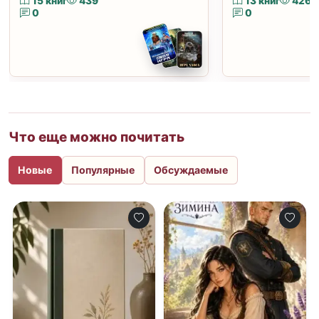
15 книг
439
13 книг
426
0
0
Что еще можно почитать
Новые
Популярные
Обсуждаемые