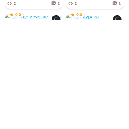
0
0
0
0
0.0
0.0
Там, где исчезает
Ищи дурака
свет
07.08.2026 -
Ирина
07.08.2026 -
Харлан
Дементьева
Кобен
,
Ирина Тетерина
Детективы
Детективы
0
0
1
0
0.0
0.0
Месть ниоткуда
Где-то всегда
светит солнце
07.08.2026 -
Михаил
Попов
07.08.2026 -
Кристина
Миле