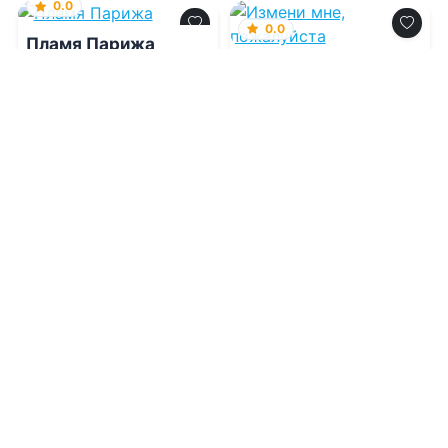
0.0
0.0
Пламя Парижа
Измени мне,
пожалуйста
06.08.2026 -
Алексей
Сергеевич Фирсов
06.08.2026 -
Наталья
Ручей
Проза
Современная проза
2
0
1
0
0.0
0.0
Студёными землями
Няня для волчат
альфы. Я не ваша
мама
06.08.2026 -
Ольга
Сергеевна Кобцева
06.08.2026 -
Александр
Витальиев
Проза
Приключения