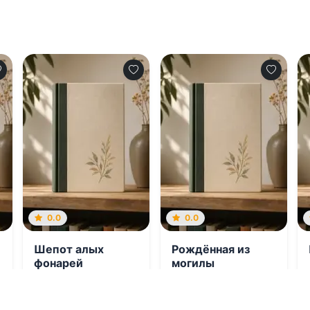
0.0
0.0
Шепот алых
Рождённая из
фонарей
могилы
08.08.2026 -
08.08.2026 -
Нэнси
Анастасия
Эвервин