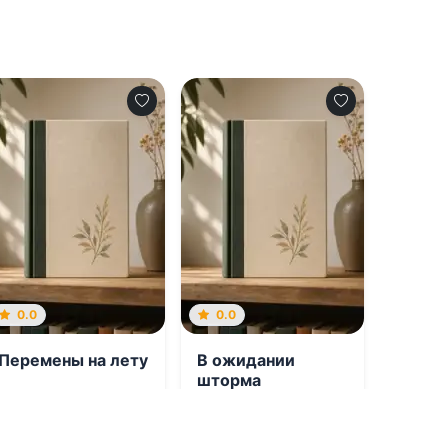
0.0
0.0
Пеpемены на летy
В ожидании
шторма
08.08.2026 -
Марен
08.08.2026 -
Эмбер
Мyp
Келли