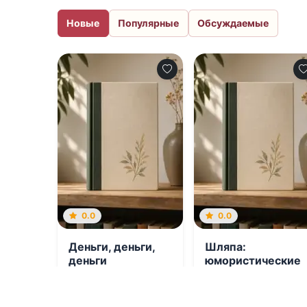
Новые
Популярные
Обсуждаемые
0.0
0.0
Деньги, деньги,
Шляпа:
деньги
юмористические
миниатюры
08.08.2026 -
Эд
08.08.2026 -
Алексей
Макбейн
,
Евгений
Константинович