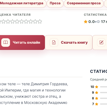
Молодежная литература
Проза
Современная проза
ЦЕНКА ЧИТАТЕЛЯ
СТАТИСТИК
0.0
•
17
Читать онлайн
Скачать книгу
СТАТИ
Средний р
жом теле — теле Димитрия Гордеева,
10
й Империи, где магия и технологии
9
ыском, унижают сестра и отец, а
8
поступление в Московскую Академию
7