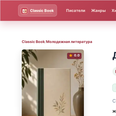
Писатели
Жанры
Х
Classic Book
/
Молодежная литература
0.0
С
Ж