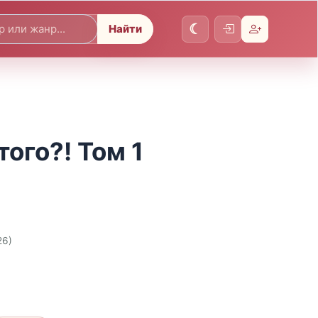
Найти
того?! Том 1
26)