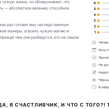
в чужую жизнь: он обнаруживает, что
6
ь — абсолютное везение, способное
5
4
3
 как раз готовит ему наследственную
2
ужие манеры, освоить чужую магию и
1
 прежде чем они разберутся, кто на самом
Читаю
Хочу 
Прочи
Не до
Недоп
Чёрны
В изб
А, Я СЧАСТЛИВЧИК, И ЧТО С ТОГО?!