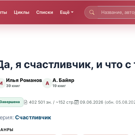
иты
Циклы
Списки
Ещё
Да, я счастливчик, и что с 
Илья Романов
А. Байяр
И
А
39 книг
19 книг
402 501 зн. / ~152 стр.
09.06.2026
(обн. 05.08.20
Завершена
ерия:
Счастливчик
АНРЫ