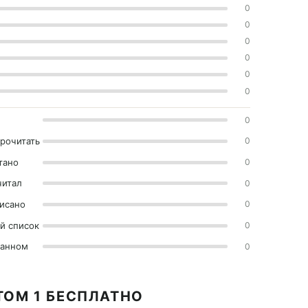
0
0
0
0
0
0
0
прочитать
0
тано
0
читал
0
исано
0
й список
0
ранном
0
 ТОМ 1 БЕСПЛАТНО