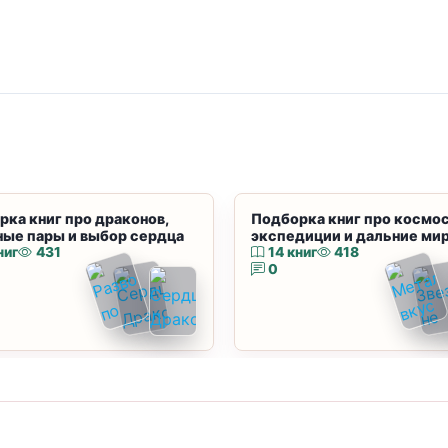
рка книг про драконов,
Подборка книг про космос
ные пары и выбор сердца
экспедиции и дальние ми
ниг
431
14 книг
418
0