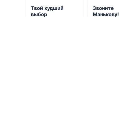
Твой худший
Звоните
выбор
Манькову!
06.08.2026 -
Ольга
06.08.2026 -
Денис
Рузанова
Деев
Молодежная
Молодежная
литература
литература
1
0
1
0.0
Вечная погибель
0.0
Что мы знаем об
06.08.2026 -
Тигест
устройстве этого
мира?
Гирма
,
Дарья
Сергеевна Сорокина
06.08.2026 -
Сергей
Артурович Медведев