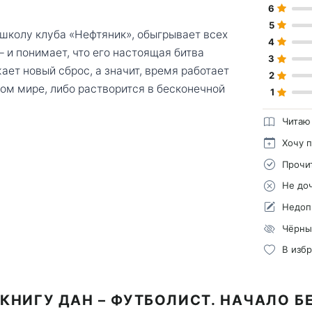
6
5
 школу клуба «Нефтяник», обыгрывает всех
4
 и понимает, что его настоящая битва
3
ет новый сброс, а значит, время работает
2
этом мире, либо растворится в бесконечной
1
Читаю
Хочу 
Прочи
Не до
Недоп
Чёрны
В изб
КНИГУ ДАН – ФУТБОЛИСТ. НАЧАЛО 