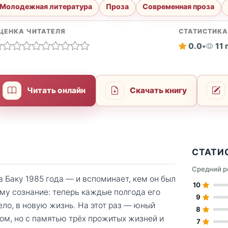
Молодежная литература
Проза
Современная проза
ЦЕНКА ЧИТАТЕЛЯ
СТАТИСТИК
0.0
•
11
Читать онлайн
Скачать книгу
СТАТИ
Средний р
 Баку 1985 года — и вспоминает, кем он был
10
ему сознание: теперь каждые полгода его
9
ело, в новую жизнь. На этот раз — юный
8
ом, но с памятью трёх прожитых жизней и
7