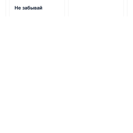
Не забывай
06.08.2026 -
Джулия
Кендал
,
В. Г.
Забалуев
Проза
Фэнтези
0
1
0
1
0
0.0
0.0
Капралъ
В темноте
06.08.2026 -
06.08.2026 -
Геннадий Борчанинов
Катерина Пелевина
Военная
Молодежная