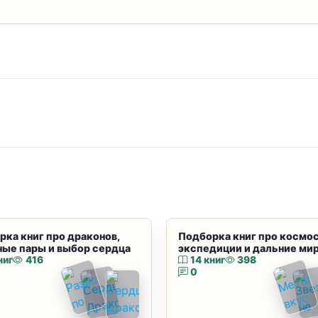
рка книг про драконов,
Подборка книг про космос
ные пары и выбор сердца
экспедиции и дальние ми
ниг
416
14 книг
398
0