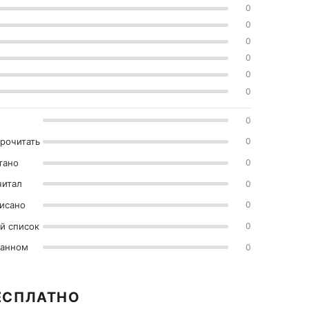
0
0
0
0
0
0
0
прочитать
0
тано
0
читал
0
исано
0
й список
0
ранном
0
БЕСПЛАТНО