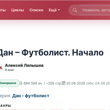
иты
Циклы
Списки
Ещё
Дан – Футболист. Начало
Алексей Лапышев
А
8 книг
684 598 зн. / ~259 стр.
20.06.2026
(обн. 04.08.2
Завершена
ерия:
Дан - футболист
АНРЫ