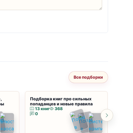
Все подборки
,
Подборка книг про сильных
Подбор
ры
попаданцев и новые правила
магию
13 книг
368
10 к
0
0