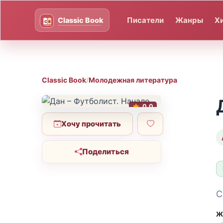
Писатели
Жанры
Х
Classic Book
/
Молодежная литература
0.0
Хочу прочитать
Поделиться
С
Ж