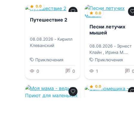
0.0
0.0
Путешествие 2
Песни летучих
мышей
08.08.2026 -
Кирилл
Клеванский
08.08.2026 -
Эрнест
Клайн
,
Ирина М.
Калинина
Приключения
Приключения
0
0
1
0.0
Сын помещика –
0.0
14
Моя мама -
08.08.2026 -
Никита
ведьма. Приют
для маленьких
Семин
волшебников
08.08.2026 -
Вера