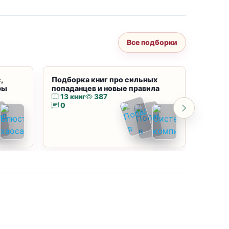
Все подборки
,
Подборка книг про сильных
Подбор
ры
попаданцев и новые правила
магию
13 книг
387
10 к
0
0