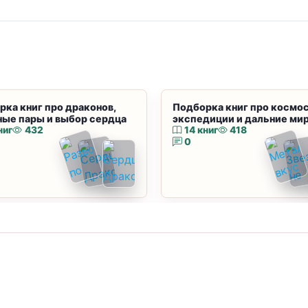
рка книг про драконов,
Подборка книг про космос
ные пары и выбор сердца
экспедиции и дальние ми
ниг
432
14 книг
418
0