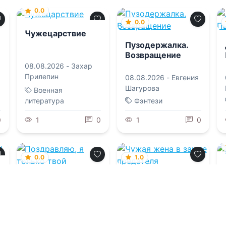
0.0
0.0
Чужецарствие
Пузодержалка.
Возвращение
08.08.2026 -
Захар
Прилепин
08.08.2026 -
Евгения
Шагурова
Военная
литература
Фэнтези
0
1
0
1
0
0.0
1.0
Поздравляю, я
Чужая жена в
только твой
замке предателя
08.08.2026 -
Дарья
08.08.2026 -
Лиссбет
Дятлова
Котцова