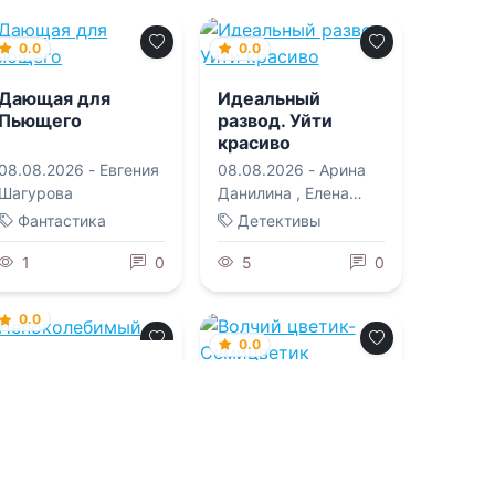
0.0
0.0
Дающая для
Идеальный
Пьющего
развод. Уйти
красиво
08.08.2026 -
Евгения
08.08.2026 -
Арина
Шагурова
Данилина
,
Елена
Попова
Фантастика
Детективы
1
0
5
0
0.0
0.0
Непоколебимый
Волчий цветик-
Семицветик
08.08.2026 -
Джейн
Генри
08.08.2026 -
Ксан
Крылатая