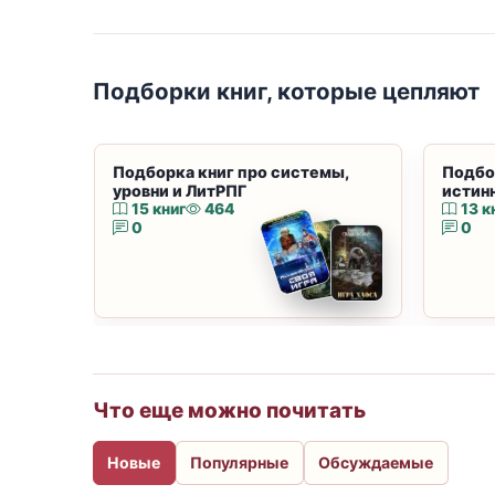
Подборки книг, которые цепляют
Подборка книг про системы,
Подбо
уровни и ЛитРПГ
истин
15 книг
464
13 к
0
0
Что еще можно почитать
Новые
Популярные
Обсуждаемые