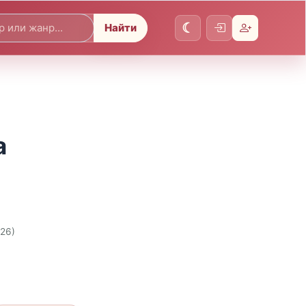
Найти
а
026)