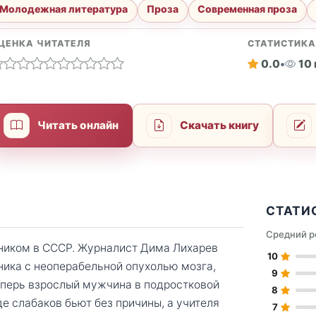
Молодежная литература
Проза
Современная проза
ЦЕНКА ЧИТАТЕЛЯ
СТАТИСТИК
0.0
•
10
Читать онлайн
Скачать книгу
СТАТИ
Средний р
ником в СССР. Журналист Дима Лихарев
10
ника с неоперабельной опухолью мозга,
9
Теперь взрослый мужчина в подростковой
8
е слабаков бьют без причины, а учителя
7