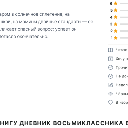
6
5
ром в солнечное сплетение, на
4
шкой, на мамины двойные стандарты — её
3
лижает опасный вопрос: успеет он
2
погасло окончательно.
1
Читаю
Хочу 
Прочи
Не до
Недоп
Чёрны
В изб
КНИГУ ДНЕВНИК ВОСЬМИКЛАССНИКА 