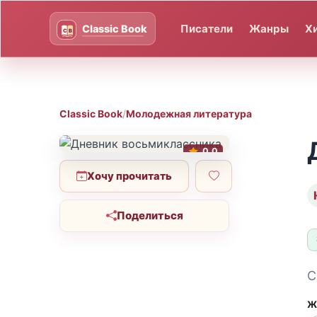
Писатели
Жанры
Х
Classic Book
/
Молодежная литература
0.0
Хочу прочитать
Поделиться
С
Ж