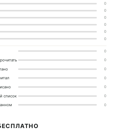
0
0
0
0
0
0
0
прочитать
0
тано
0
читал
0
исано
0
й список
0
ранном
0
БЕСПЛАТНО