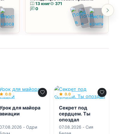
13 книг
371
10 к
0
0
0.0
0.0
Урок для майора
Секрет под
авиации
сердцем. Ты
опоздал
07.08.2026 -
Одри
07.08.2026 -
Сия
Блум
Белая