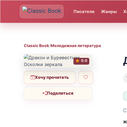
Писатели
Жанры
Х
Classic Book
/
Молодежная литература
0.0
Хочу прочитать
Поделиться
С
Ж