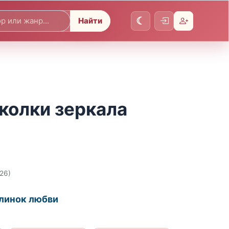
Найти
колки зеркала
026)
клинок любви