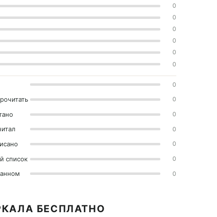
0
0
0
0
0
0
0
прочитать
0
тано
0
читал
0
исано
0
й список
0
ранном
0
ЕРКАЛА БЕСПЛАТНО