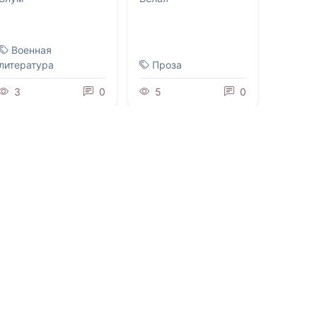
Военная
литература
Проза
3
0
5
0
0.0
0.0
Поглоти Меня
Недостижимые:
Дуэт Чернил
07.08.2026 -
Эмили
Рат
07.08.2026 -
MAEZOS
Молодежная
литература
Триллеры
1
0
1
0