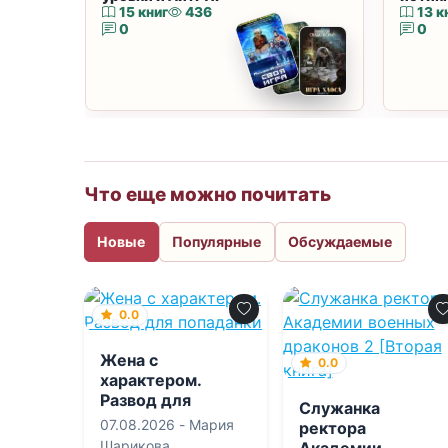
15 книг
436
13 к
0
0
Что еще можно почитать
Новые
Популярные
Обсуждаемые
0.0
Жена с
0.0
характером.
Развод для
Служанка
попаданки
07.08.2026 -
Мария
ректора
Шарикова
Академии