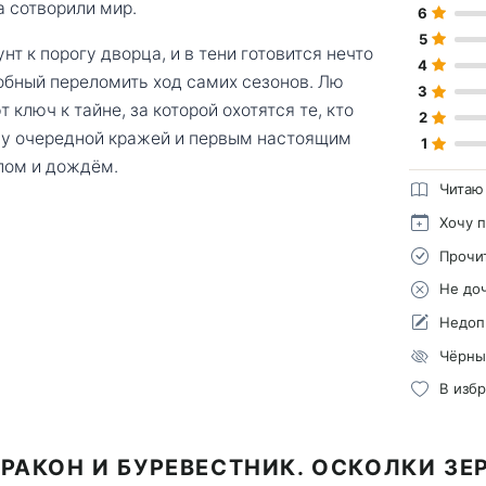
а сотворили мир.
6
5
т к порогу дворца, и в тени готовится нечто
4
обный переломить ход самих сезонов. Лю
3
 ключ к тайне, за которой охотятся те, кто
2
ду очередной кражей и первым настоящим
1
лом и дождём.
Читаю
Хочу 
Прочи
Не до
Недоп
Чёрны
В изб
РАКОН И БУРЕВЕСТНИК. ОСКОЛКИ З