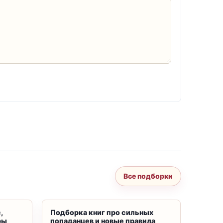
Все подборки
,
Подборка книг про сильных
Подбор
ры
попаданцев и новые правила
магию