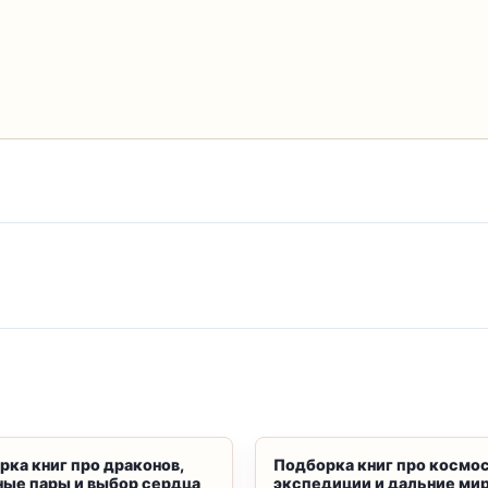
рка книг про драконов,
Подборка книг про космос
ные пары и выбор сердца
экспедиции и дальние ми