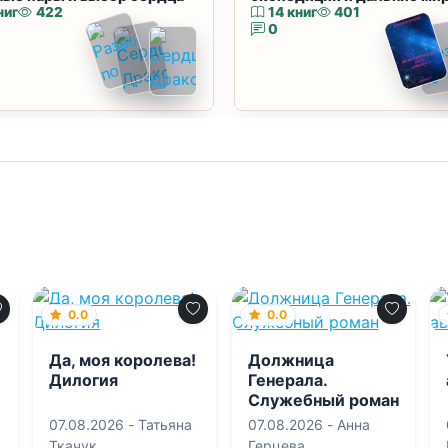
ниг
422
14 книг
401
0
0.0
0.0
Да, моя королева!
Должница
Дилогия
Генерала.
Служебный роман
07.08.2026 -
Татьяна
07.08.2026 -
Анна
Ткачук
Герцева