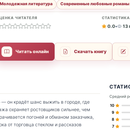
Молодежная литература
Современные любовные романы
ЦЕНКА ЧИТАТЕЛЯ
СТАТИСТИК
0.0
•
13
Читать онлайн
Скачать книгу
СТАТИ
Средний р
 — он крадёт шанс выжить в городе, где
10
ажа охраняет ростовщиков сильнее, чем
9
рачивается погоней и обманом заказчика,
8
ка от торговца стеклом и рассказов
7