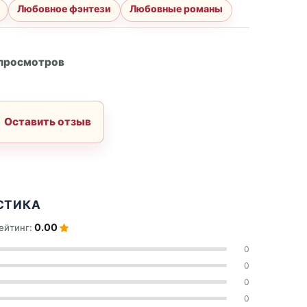
Любовное фэнтези
Любовные романы
А
 просмотров
Оставить отзыв
СТИКА
0.00
ейтинг:
0
0
0
0