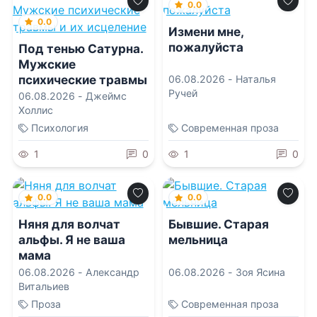
0.0
0.0
Измени мне,
пожалуйста
Под тенью Сатурна.
Мужские
психические травмы
06.08.2026 -
Наталья
Ручей
и их исцеление
06.08.2026 -
Джеймс
Холлис
Психология
Современная проза
1
0
1
0
0.0
0.0
Няня для волчат
Бывшие. Старая
альфы. Я не ваша
мельница
мама
06.08.2026 -
Александр
06.08.2026 -
Зоя Ясина
Витальиев
Проза
Современная проза