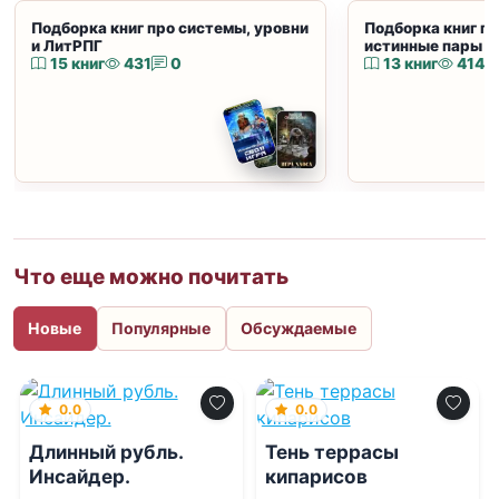
Подборка книг про системы, уровни
Подборка книг пр
и ЛитРПГ
истинные пары и
15 книг
431
0
13 книг
414
Что еще можно почитать
Новые
Популярные
Обсуждаемые
0.0
0.0
Длинный рубль.
Тень террасы
Инсайдер.
кипарисов