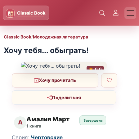
Classic Book
/
Молодежная литература
Хочу тебя... обыграть!
0.0
Хочу прочитать
Поделиться
Амалия Март
Завершена
А
1 книга
Серия:
Чертовские