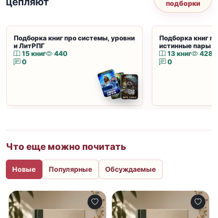
цепляют
подборки
Подборка книг про системы, уровни
Подборка книг пр
и ЛитРПГ
истинные пары и
15 книг
440
13 книг
428
0
0
Что еще можно почитать
Новые
Популярные
Обсуждаемые