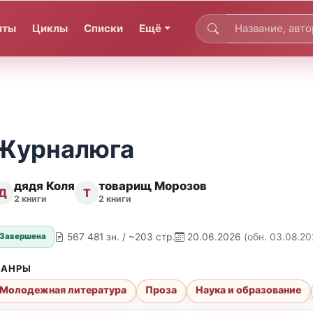
иты
Циклы
Списки
Ещё
Журналюга
дядя Коля
товарищ Морозов
Д
Т
2 книги
2 книги
567 481 зн. / ~203 стр.
20.06.2026
(обн. 03.08.20
Завершена
АНРЫ
Молодежная литература
Проза
Наука и образование