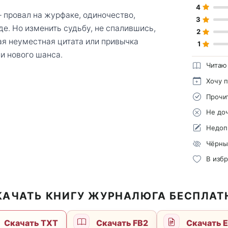
4
— провал на журфаке, одиночество,
3
е. Но изменить судьбу, не спалившись,
2
ая неуместная цитата или привычка
1
и нового шанса.
Читаю
Хочу 
Прочи
Не до
Недоп
Чёрны
В изб
КАЧАТЬ КНИГУ ЖУРНАЛЮГА БЕСПЛАТ
Скачать TXT
Скачать FB2
Скачать 