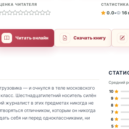
ЦЕНКА ЧИТАТЕЛЯ
СТАТИСТИК
0.0
•
16
Читать онлайн
Скачать книгу
СТАТИ
Средний р
рузовика — и очнулся в теле московского
10
 класс. Шестнадцатилетний носитель силён
9
ий журналист в этих предметах никогда не
8
творяться отличником, которым он никогда
7
дать себя ни перед одноклассниками, ни
6
5