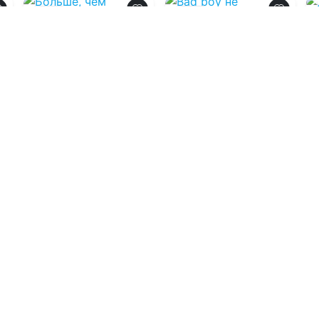
0.0
0.0
Больше, чем
Bad boy не
ненависть
интересует?
08.08.2026 -
Натали
08.08.2026 -
Юля
Грант
Фло
Молодежная
Молодежная
литература
литература
0
1
0
1
0
Загрузить еще