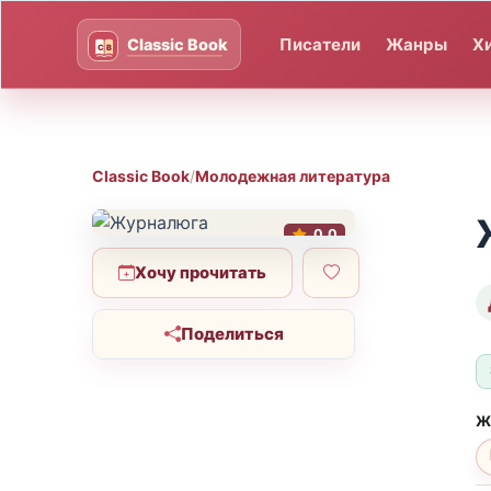
Писатели
Жанры
Х
Classic Book
/
Молодежная литература
0.0
Хочу прочитать
Поделиться
Ж