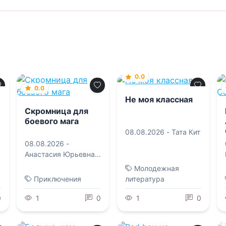
0.0
0.0
Не моя классная
Скромница для
боевого мага
08.08.2026 -
Тата Кит
08.08.2026 -
Анастасия Юрьевна
Королева
Молодежная
Приключения
литература
0
1
0
1
0