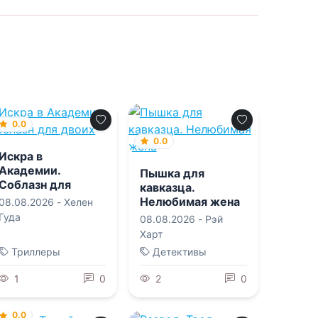
0.0
0.0
Искра в
Академии.
Пышка для
Соблазн для
кавказца.
двоих
Нелюбимая жена
08.08.2026 -
Хелен
Гуда
08.08.2026 -
Рэй
Харт
Триллеры
Детективы
1
0
2
0
0.0