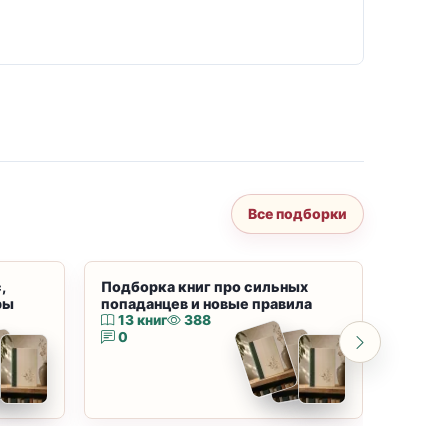
Все подборки
,
Подборка книг про сильных
Подбор
ры
попаданцев и новые правила
магию
13 книг
388
10 к
0
0