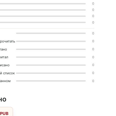
0
0
0
0
0
прочитать
0
тано
0
читал
0
исано
0
й список
0
ранном
0
НО
EPUB