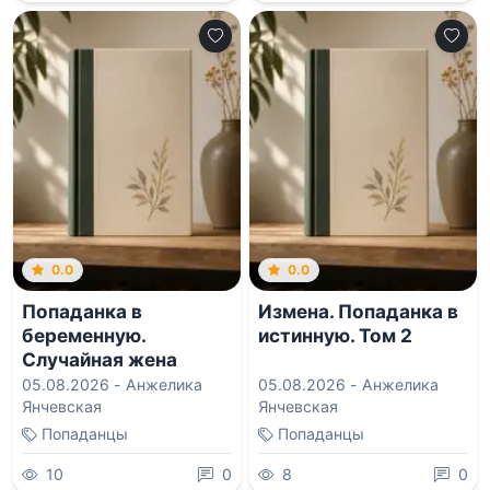
0.0
0.0
Попаданка в
Измена. Попаданка в
беременную.
истинную. Том 2
Случайная жена
дракона
05.08.2026 -
Анжелика
05.08.2026 -
Анжелика
Янчевская
Янчевская
Попаданцы
Попаданцы
10
0
8
0