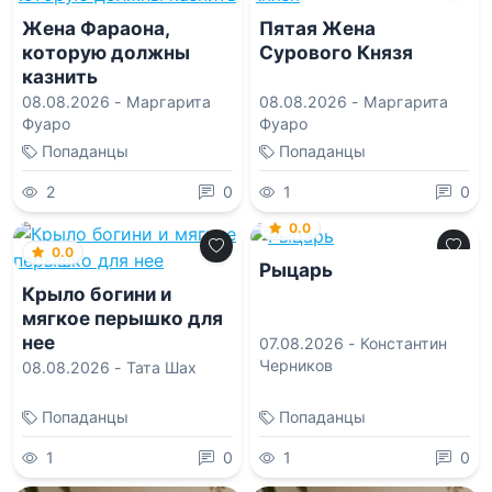
Жена Фараона,
Пятая Жена
которую должны
Сурового Князя
казнить
08.08.2026 -
Маргарита
08.08.2026 -
Маргарита
Фуаро
Фуаро
Попаданцы
Попаданцы
2
0
1
0
0.0
0.0
Рыцарь
Крыло богини и
мягкое перышко для
нее
07.08.2026 -
Константин
Черников
08.08.2026 -
Тата Шах
Попаданцы
Попаданцы
1
0
1
0