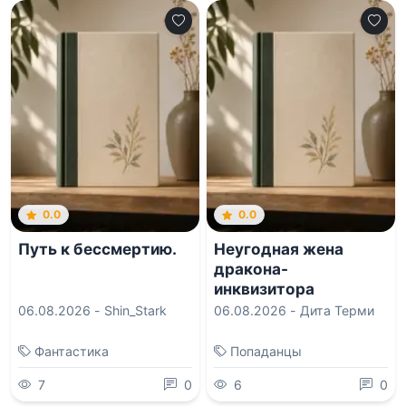
0.0
0.0
Путь к бессмертию.
Неугодная жена
дракона-
инквизитора
06.08.2026 -
Shin_Stark
06.08.2026 -
Дита Терми
Фантастика
Попаданцы
7
0
6
0