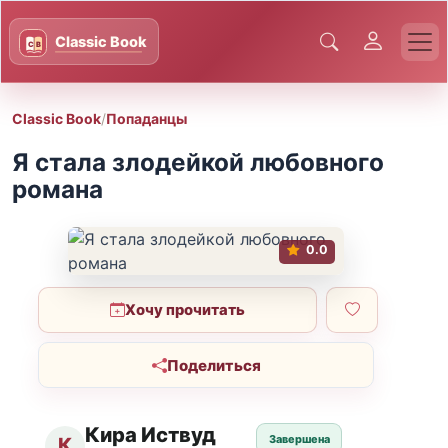
Classic Book
/
Попаданцы
Я стала злодейкой любовного
романа
0.0
Хочу прочитать
Поделиться
Кира Иствуд
Завершена
К