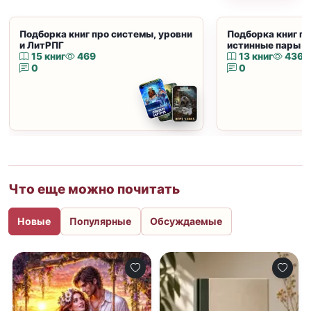
Подборка книг про системы, уровни
Подборка книг пр
и ЛитРПГ
истинные пары и
15 книг
469
13 книг
436
0
0
Что еще можно почитать
Новые
Популярные
Обсуждаемые