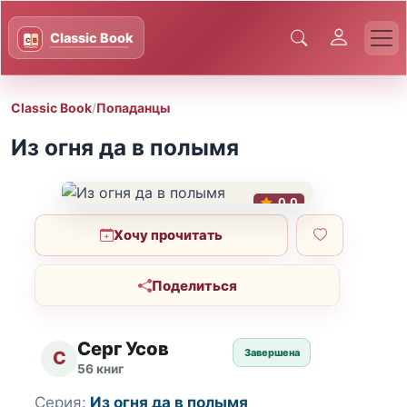
Classic Book
/
Попаданцы
Из огня да в полымя
0.0
Хочу прочитать
Поделиться
Серг Усов
Завершена
С
56 книг
Серия:
Из огня да в полымя