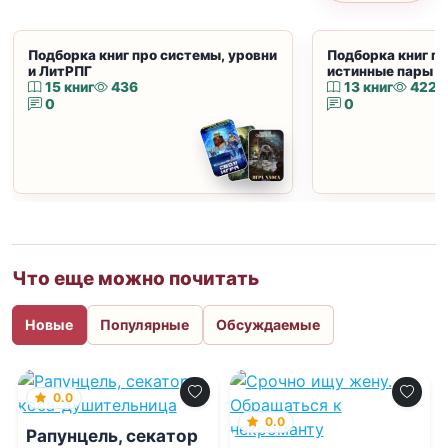
Подборка книг про системы, уровни
Подборка книг пр
и ЛитРПГ
истинные пары и
15 книг
436
13 книг
422
0
0
Что еще можно почитать
Новые
Популярные
Обсуждаемые
0.0
0.0
Рапунцель, секатор