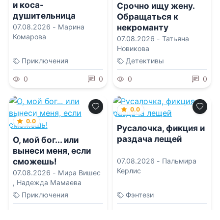
и коса-
Срочно ищу жену.
душительница
Обращаться к
некроманту
07.08.2026 -
Марина
Комарова
07.08.2026 -
Татьяна
Новикова
Приключения
Детективы
0
0
0
0
0.0
0.0
Русалочка, фикция и
раздача лещей
О, мой бог... или
вынеси меня, если
сможешь!
07.08.2026 -
Пальмира
Керлис
07.08.2026 -
Мира Вишес
,
Надежда Мамаева
Приключения
Фэнтези
0
0
1
0