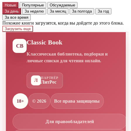
Новые
Популярные
Обсуждаемые
За день
За неделю
За месяц
За полгода
За год
За все время
Похожие книги загрузятся, когда вы дойдете до этого блока.
Загрузить еще
Classic Book
CB
Классическая библиотека, подборки и
личные списки для чтения онлайн.
ПАРТНЁР
Л
ЛитРес
18+
© 2026
Все права защищены
Для правообладателей