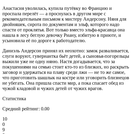
Анастасия уволилась, купила путёвку во Францию и
проспала перелёт — а проснулась в другом мире с
рекомендательным письмом к мистеру Андерсону. Няня для
двойняшек, сирота по документам и эльф, которого надо
спасти от проклятья. Вот только вместо эльфа-красавца она
нашла в лесу беглую девочку Риану, избитую в приюте, и
усыновила её по дороге к работодателю.
Даниэль Андерсон принял их неохотно: замок разваливается,
слуги воруют, гувернантка бьёт детей, а сыновья-погорельцы
выжили уже не одну няню. Настя догадывается, что за
покушениями на семью стоит кто-то из близких, но раскрыть
заговор и удержаться на плаву среди лжи — не то же самое,
что приготовить шашлык на костре или уговорить близнецов
не убегать. Она пришла спасти мир, а пока спасает обед из
чужой кладовой и чужих детей от чужих врагов.
Статистика
Средний рейтинг:
0.00
10
0
9