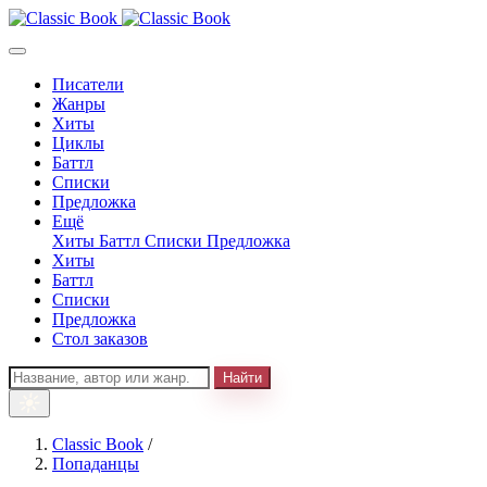
Писатели
Жанры
Хиты
Циклы
Баттл
Списки
Предложка
Ещё
Хиты
Баттл
Списки
Предложка
Хиты
Баттл
Списки
Предложка
Стол заказов
Найти
Classic Book
/
Попаданцы