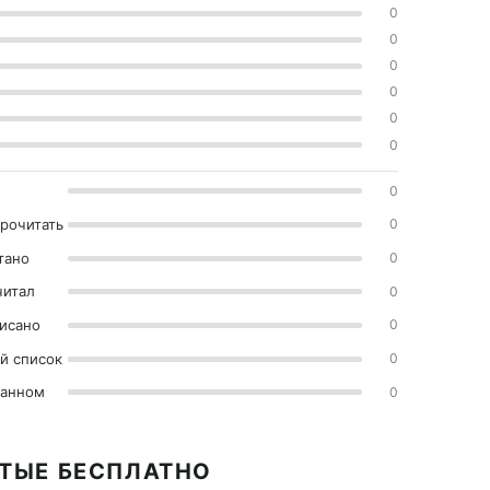
0
0
0
0
0
0
0
прочитать
0
тано
0
читал
0
исано
0
й список
0
ранном
0
ЯТЫЕ БЕСПЛАТНО