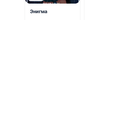
Энигма
07.08.2026 -
РуНикс
,
Вероника А.
Борискина
Детективы
Проза
0
0
1
0.0
0.0
Человек 8 уровня
Нелюбимая. В
оковах брака
07.08.2026 -
Максим
Петров
06.08.2026 -
Кати
Владмар
Проза
Детективы