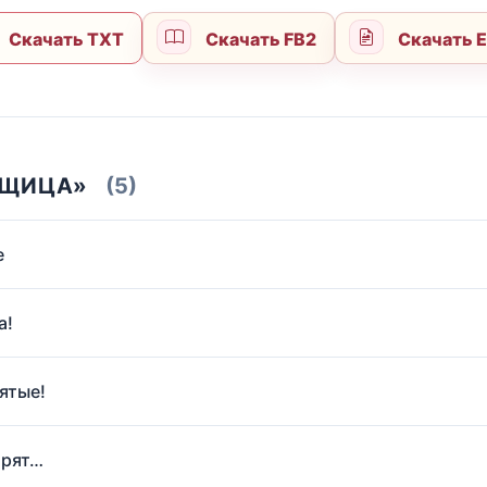
Скачать TXT
Скачать FB2
Скачать 
ВЩИЦА»
(5)
е
а!
ятые!
орят…