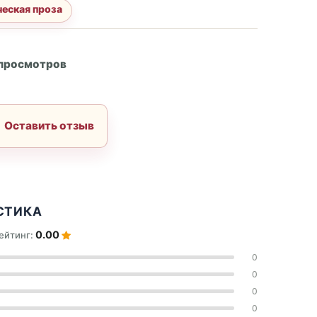
еская проза
А
 просмотров
Оставить отзыв
СТИКА
0.00
ейтинг:
0
0
0
0