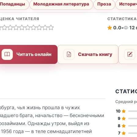
Попаданцы
Молодежная литература
Проза
Историч
ЦЕНКА ЧИТАТЕЛЯ
СТАТИСТИК
0.0
•
12
Читать онлайн
Скачать книгу
СТАТИ
Средний р
бурга, чья жизнь прошла в чужих
10
младшего брата, начальство — бесконечными
9
розаймами. Однажды утром, выйдя из
8
е 1956 года — в теле семнадцатилетней
7