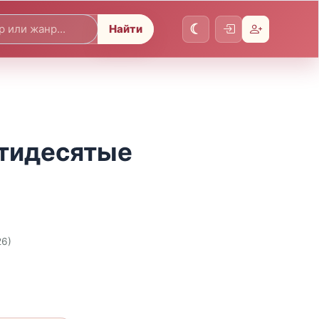
Найти
ятидесятые
26)