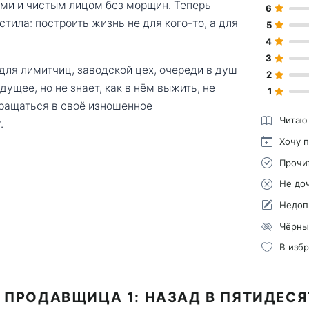
ми и чистым лицом без морщин. Теперь
6
тила: построить жизнь не для кого-то, а для
5
4
3
для лимитчиц, заводской цех, очереди в душ
2
ущее, но не знает, как в нём выжить, не
1
вращаться в своё изношенное
Читаю
.
Хочу 
Прочи
Не до
Недоп
Чёрны
В изб
 ПРОДАВЩИЦА 1: НАЗАД В ПЯТИДЕС