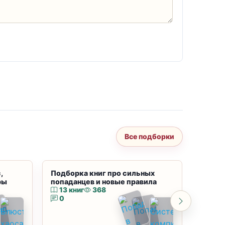
Все подборки
,
Подборка книг про сильных
Подбор
ры
попаданцев и новые правила
магию
13 книг
368
10 к
0
0