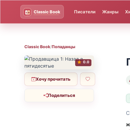
Писатели
Жанры
Х
Classic Book
/
Попаданцы
0.0
Хочу прочитать
Поделиться
С
Ж