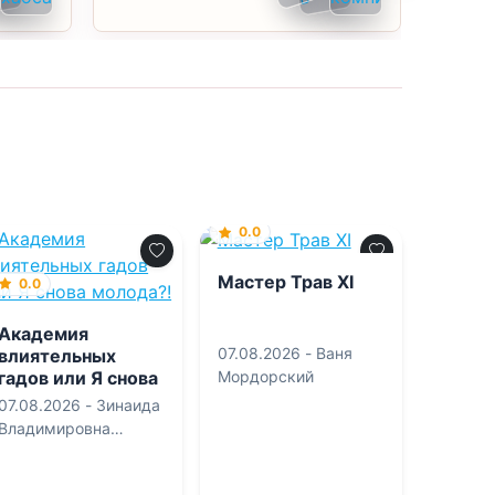
0.0
Мастер Трав XI
0.0
Академия
07.08.2026 -
Ваня
влиятельных
гадов или Я снова
Мордорский
молода?!
07.08.2026 -
Зинаида
Владимировна
Гаврик