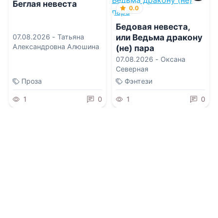
Беглая невеста
0.0
Бедовая невеста,
или Ведьма дракону
07.08.2026 -
Татьяна
Александровна Алюшина
(не) пара
07.08.2026 -
Оксана
Северная
Проза
Фэнтези
1
0
1
0
0.0
0.0
Мажор. Мы не
друзья
Мы вместе ради
кукурузы
07.08.2026 -
Валерия
Блэк
07.08.2026 -
Юлия
Жукова
Молодежная
Приключения
литература