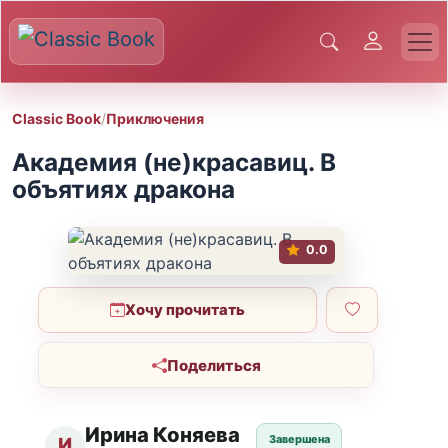
Classic Book
/
Приключения
Академия (не)красавиц. В
объятиях дракона
0.0
Хочу прочитать
Поделиться
Ирина Коняева
Завершена
И