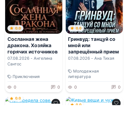
0.0
0.0
Сосланная жена
Гринвуд: танцуй со
дракона. Хозяйка
мной или
горячих источников
запрещённый прием
07.08.2026 -
Ангелина
07.08.2026 -
Ана Тихая
Сантос
Молодежная
Приключения
литература
0
0
0
0
0.0
0.0
Нет предела сове…
Живые вещи и
чужие границы