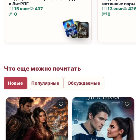
и ЛитРПГ
истинные пары и
15 книг
437
13 книг
426
0
0
Что еще можно почитать
Новые
Популярные
Обсуждаемые