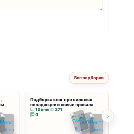
Все подборки
,
Подборка книг про сильных
Подбор
ры
попаданцев и новые правила
магию
13 книг
371
10 к
0
0