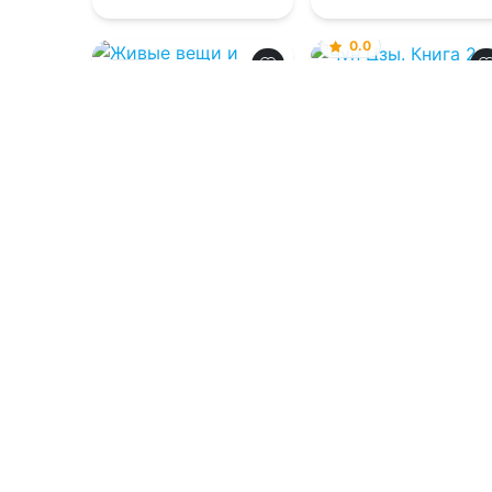
0.0
0.0
Чун Цзы. Книга 2
Живые вещи и
чужие границы
07.08.2026 -
Шу Кэ
07.08.2026 -
Марэна
Хорс
Фантастика
Приключения
1
0
1