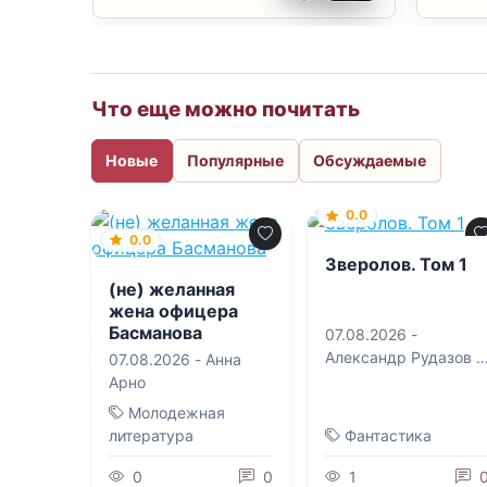
Что еще можно почитать
Новые
Популярные
Обсуждаемые
0.0
0.0
Зверолов. Том 1
(не) желанная
жена офицера
Басманова
07.08.2026 -
Александр Рудазов
,
07.08.2026 -
Анна
Ксения Рудазова
Арно
Молодежная
литература
Фантастика
0
0
1