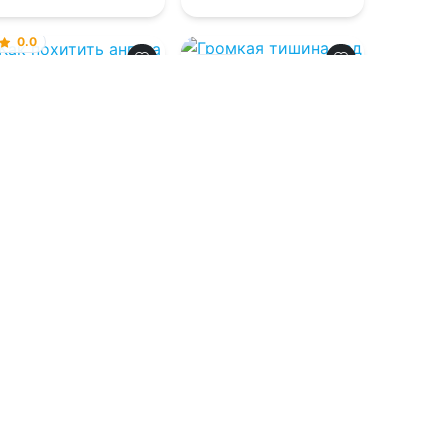
0.0
0.0
Как похитить
ангела
Громкая тишина
над Вирити
07.08.2026 -
Татьяна
Хьюстон
07.08.2026 -
Тая Коу
Проза
Фантастика
1
0
1
0