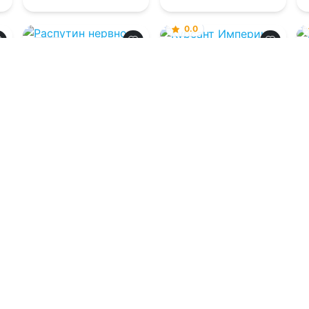
0.0
0.0
Курсант Империи
Распутин нервно
курит…
07.08.2026 -
Дмитрий
Коровников
07.08.2026 -
Ефим
Маркович Смолин
Детективы
Боевик
0
2
0
1
0
Загрузить еще