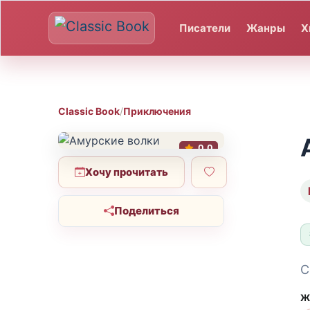
Писатели
Жанры
Х
Classic Book
/
Приключения
0.0
Хочу прочитать
Поделиться
С
Ж