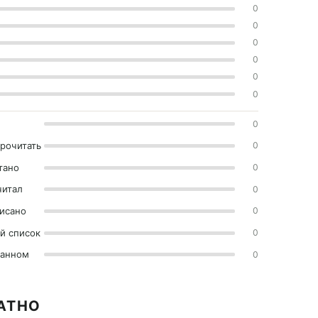
0
0
0
0
0
0
0
прочитать
0
тано
0
читал
0
исано
0
й список
0
ранном
0
АТНО