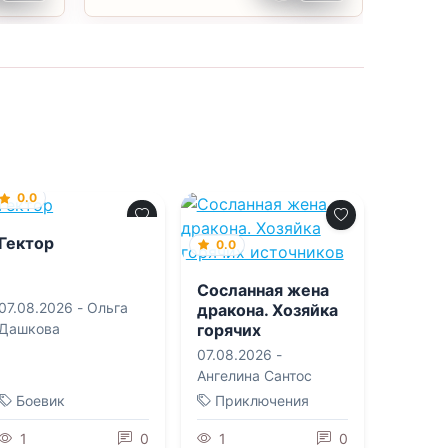
0.0
Гектор
0.0
Сосланная жена
07.08.2026 -
Ольга
дракона. Хозяйка
горячих
Дашкова
источников
07.08.2026 -
Ангелина Сантос
Боевик
Приключения
1
0
1
0