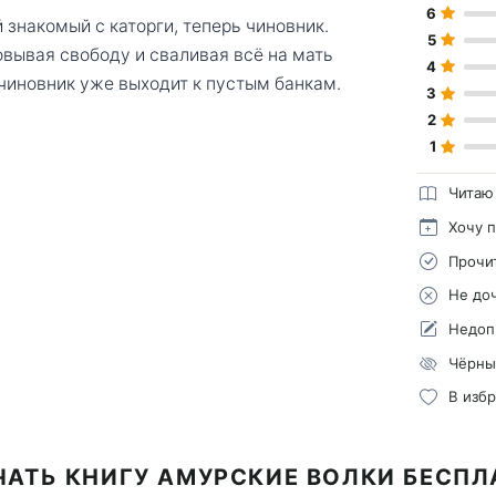
6
знакомый с каторги, теперь чиновник.
5
овывая свободу и сваливая всё на мать
4
и чиновник уже выходит к пустым банкам.
3
2
1
Читаю
Хочу 
Прочи
Не до
Недоп
Чёрны
В изб
ЧАТЬ КНИГУ АМУРСКИЕ ВОЛКИ БЕСПЛ