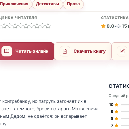
Приключения
Детективы
Проза
ЦЕНКА ЧИТАТЕЛЯ
СТАТИСТИК
0.0
•
15
Читать онлайн
Скачать книгу
СТАТИ
Средний р
контрабанду, но патруль загоняет их в
10
езает в темноте, бросив старого Матвеевича
9
ным Дедом, не сдаётся: он вспарывает
8
ару.
7