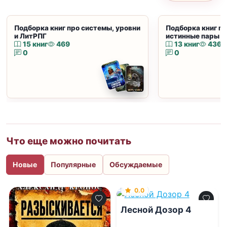
Подборка книг про системы, уровни
Подборка книг пр
и ЛитРПГ
истинные пары и
15 книг
469
13 книг
436
0
0
Что еще можно почитать
Новые
Популярные
Обсуждаемые
0.0
Лесной Дозор 4