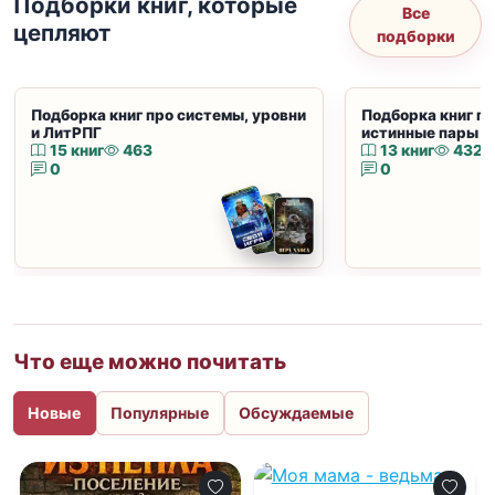
Подборки книг, которые
Все
цепляют
подборки
Подборка книг про системы, уровни
Подборка книг пр
и ЛитРПГ
истинные пары и
15 книг
463
13 книг
432
0
0
Что еще можно почитать
Новые
Популярные
Обсуждаемые