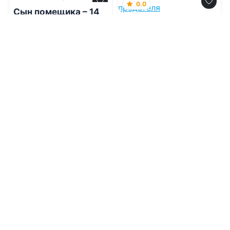
0.0
Сын помещика – 14
Чужая жена в замке
предателя
08.08.2026 -
Никита
Семин
08.08.2026 -
Лиссбет
Котцова
Проза
Современная проза
1
0
1
0
0.0
0.0
Драконье золото
Вождь орков.
Уплата долга
08.08.2026 -
Марина
Индиви
,
Марина
08.08.2026 -
Тина Шеху
Эльденберт
Приключения
Приключения
1
0
1
0