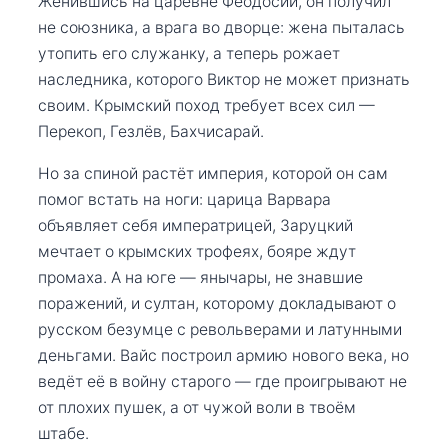
Женившись на царевне Феодосии, он получил
не союзника, а врага во дворце: жена пыталась
утопить его служанку, а теперь рожает
наследника, которого Виктор не может признать
своим. Крымский поход требует всех сил —
Перекоп, Гезлёв, Бахчисарай.
Но за спиной растёт империя, которой он сам
помог встать на ноги: царица Варвара
объявляет себя императрицей, Заруцкий
мечтает о крымских трофеях, бояре ждут
промаха. А на юге — янычары, не знавшие
поражений, и султан, которому докладывают о
русском безумце с револьверами и латунными
деньгами. Вайс построил армию нового века, но
ведёт её в войну старого — где проигрывают не
от плохих пушек, а от чужой воли в твоём
штабе.