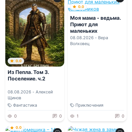
0.0
Моя мама - ведьма.
Приют для
маленьких
волшебников
08.08.2026 -
Вера
Волховец
0.0
Из Пепла. Том 3.
Поселение. ч.2
08.08.2026 -
Алексей
Щинов
Фантастика
Приключения
0
0
1
0
0.0