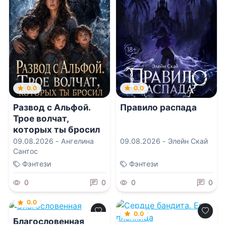
0.0
0.0
Развод с Альфой.
Правило распада
Трое волчат,
которых ты бросил
09.08.2026 -
Ангелина
09.08.2026 -
Элейн Скай
Сантос
Фэнтези
Фэнтези
0
0
0
0
0.0
0.0
Благословенная