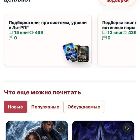
подборки
Подборка книг про системы, уровни
Подборка книг пр
и ЛитРПГ
истинные пары и
15 книг
469
13 книг
436
0
0
Что еще можно почитать
Новые
Популярные
Обсуждаемые