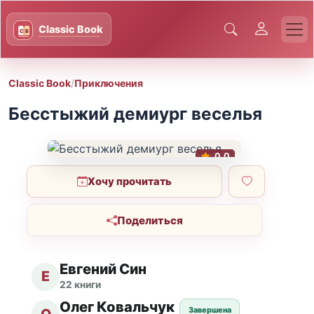
Classic Book
/
Приключения
Бесстыжий демиург веселья
0.0
Хочу прочитать
Поделиться
Евгений Син
Е
22 книги
Олег Ковальчук
Завершена
О