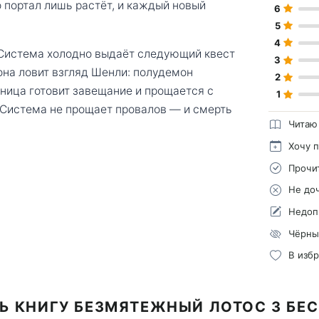
 портал лишь растёт, и каждый новый
6
5
4
а Система холодно выдаёт следующий квест
3
она ловит взгляд Шенли: полудемон
2
ьница готовит завещание и прощается с
1
 Система не прощает провалов — и смерть
Читаю
Хочу 
Прочи
Не до
Недоп
Чёрны
В изб
Ь КНИГУ БЕЗМЯТЕЖНЫЙ ЛОТОС 3 БЕ