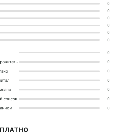
0
0
0
0
0
0
0
прочитать
0
тано
0
читал
0
исано
0
й список
0
ранном
0
СПЛАТНО