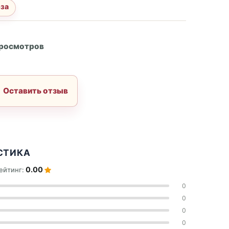
оза
А
просмотров
Оставить отзыв
СТИКА
0.00
ейтинг:
0
0
0
0