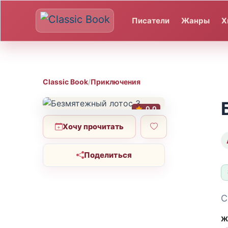
Писатели
Жанры
Х
Classic Book
/
Приключения
0.0
Хочу прочитать
Поделиться
С
Ж