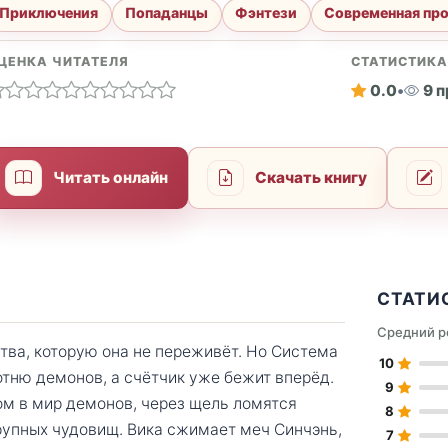
Приключения
Попаданцы
Фэнтези
Современная пр
ЦЕНКА ЧИТАТЕЛЯ
СТАТИСТИК
0.0
•
9 
Читать онлайн
Скачать книгу
СТАТИ
Средний р
итва, которую она не переживёт. Но Система
10
отню демонов, а счётчик уже бежит вперёд.
9
ом в мир демонов, через щель ломятся
8
крупных чудовищ. Вика сжимает меч Синчэнь,
7