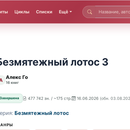
иты
Циклы
Списки
Ещё
Безмятежный лотос 3
Алекс Го
А
16 книг
477 742 зн. / ~175 стр.
16.06.2026
(обн. 03.08.20
Завершена
ерия:
Безмятежный лотос
АНРЫ