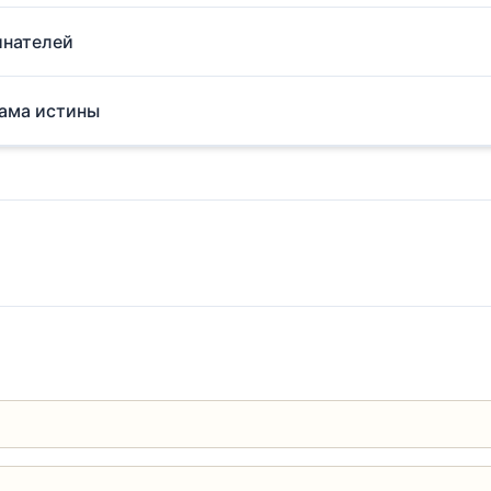
инателей
рама истины