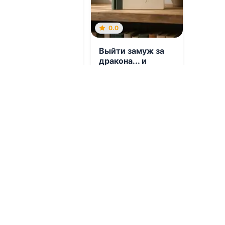
0.0
Выйти замуж за
дракона... и
сбежать!
07.08.2026 -
Полина
Верховцева
Молодежная
литература
Фэнтези
1
0
1
0