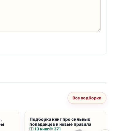
Все подборки
,
Подборка книг про сильных
Подбор
ры
попаданцев и новые правила
магию
13 книг
371
10 к