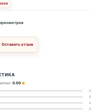
роза
А
 просмотров
Оставить отзыв
СТИКА
0.00
ейтинг:
0
0
0
0