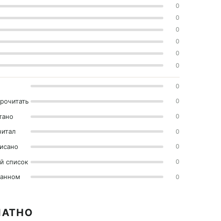
0
0
0
0
0
0
0
прочитать
0
тано
0
читал
0
исано
0
й список
0
ранном
0
ЛАТНО