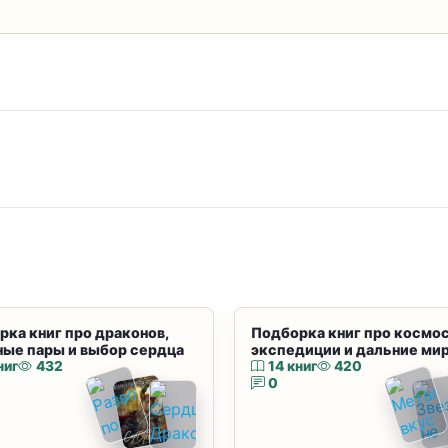
рка книг про драконов,
Подборка книг про космос
ные пары и выбор сердца
экспедиции и дальние ми
ниг
432
14 книг
420
0