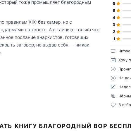
, который тоже промышляет благородным
6
5
4
о правилам XIX: без камер, но с
3
ндармами на хвосте. А в тайнике только что
2
анное послание анархистов, готовящих
1
крыть заговор, не выдав себя — ни как
Читаю
.
Хочу 
Прочи
Не до
Недоп
Чёрны
В изб
АТЬ КНИГУ БЛАГОРОДНЫЙ ВОР БЕСП