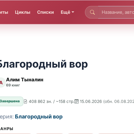
иты
Циклы
Списки
Ещё
Благородный вор
Алим Тыналин
А
69 книг
408 862 зн. / ~158 стр.
15.06.2026
(обн. 06.08.20
Завершена
ерия:
Благородный вор
АНРЫ