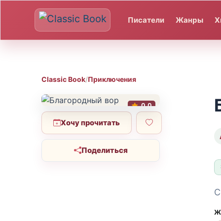
Писатели
Жанры
Х
Classic Book
/
Приключения
0.0
Хочу прочитать
Поделиться
С
Ж