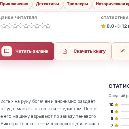
Приключения
Детективы
Триллеры
Историческая п
ЦЕНКА ЧИТАТЕЛЯ
СТАТИСТИК
0.0
•
12
Читать онлайн
Скачать книгу
СТАТИ
Средний р
истых на руку богачей и анонимно раздаёт
10
н Гуд в маске», а коллеги — идиотом. После
9
е его машину взрывают по заказу теневого
8
е Виктора Горского — московского дворянина
7