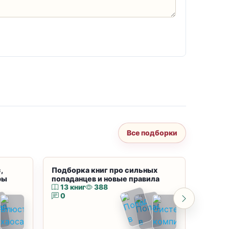
Все подборки
,
Подборка книг про сильных
Подбор
ры
попаданцев и новые правила
магию
13 книг
388
10 к
0
0