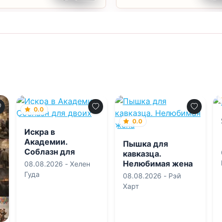
0.0
0.0
Искра в
Академии.
Пышка для
Соблазн для
кавказца.
двоих
Нелюбимая жена
08.08.2026 -
Хелен
Гуда
08.08.2026 -
Рэй
Харт