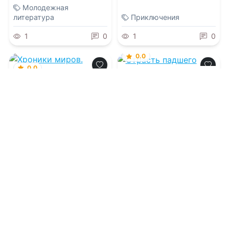
Молодежная
литература
Приключения
1
0
1
0
0.0
0.0
Страсть падшего
Хроники миров.
Наследница
Ревинтолы
09.08.2026 -
Ада Рейк
09.08.2026 -
Сан Моди
Приключения
Фэнтези
1
0
1
0
0.0
0.0
Аббарр. Песок и
пламя
Ангелы не платят
ипотеку