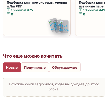
Подборка книг про системы, уровни
Подборка книг пр
и ЛитРПГ
истинные пары и
15 книг
475
13 книг
442
0
0
Что еще можно почитать
Новые
Популярные
Обсуждаемые
Похожие книги загрузятся, когда вы дойдете до этого
блока.