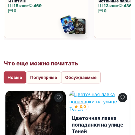
и ЛитРПГ
истинные пары и
15 книг
469
13 книг
436
0
0
Что еще можно почитать
Новые
Популярные
Обсуждаемые
0.0
Цветочная лавка
попаданки на улице
Теней