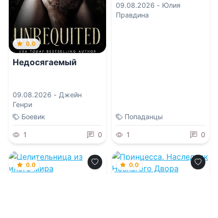
09.08.2026 -
Юлия
Правдина
0.0
Недосягаемый
09.08.2026 -
Джейн
Генри
Боевик
Попаданцы
1
0
1
0
0.0
0.0
Целительница из
Принцесса.
иного мира
Наследник
Неблагого Двора
09.08.2026 -
Вивьен
09.08.2026 -
Анастасия